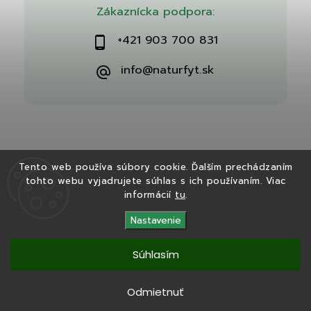
Zákaznícka podpora:
+421 903 700 831
info@naturfyt.sk
Tento web používa súbory cookie. Ďalším prechádzaním
tohto webu vyjadrujete súhlas s ich používaním. Viac
Copyright 2026
Naturfyt.sk
. Všetky práva vyhradené.
informácií
tu
.
Vytvořil
Shoptet
| Design
Shoptak.cz
Nastavenie
Súhlasím
Tento eshop bol vytvorený v spolupráci s
Ryvenia.sk
Odmietnuť
Copyright 2025
Naturfyt.sk
. Všetky práva vyhradené.
Vytvořil
Shoptet
|