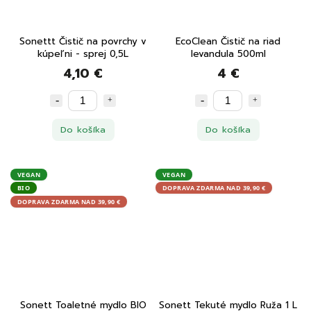
Sonettt Čistič na povrchy v
EcoClean Čistič na riad
kúpeľni - sprej 0,5L
levandula 500ml
4,10 €
4 €
Do košíka
Do košíka
VEGAN
VEGAN
BIO
DOPRAVA ZDARMA NAD 39,90 €
DOPRAVA ZDARMA NAD 39,90 €
Sonett Toaletné mydlo BIO
Sonett Tekuté mydlo Ruža 1 L