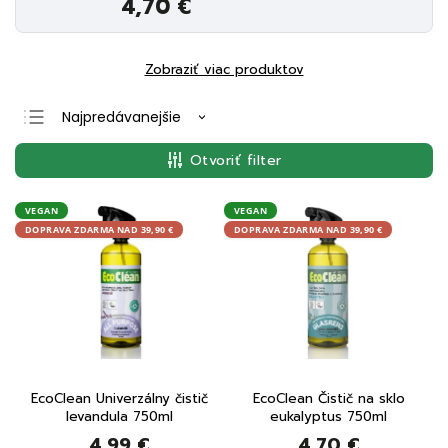
4,70 €
Zobraziť viac produktov
Najpredávanejšie
Najlacnejšie
Otvoriť filter
Najdrahšie
Abecedne
VEGAN
VEGAN
DOPRAVA ZDARMA NAD 39,90 €
DOPRAVA ZDARMA NAD 39,90 €
EcoClean Univerzálny čistič
EcoClean Čistič na sklo
levandula 750ml
eukalyptus 750ml
4,99 €
4,70 €