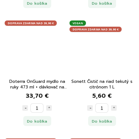
Do košíka
Do košíka
DOPRAVA ZDARMA NAD 39,90 €
VEGAN
DOPRAVA ZDARMA NAD 39,90 €
Doterra OnGuard mydlo na
Sonett Čistič na riad tekutý s
ruky 473 ml + dávkovač na
citrónom 1 L
mydlo 1 ks
33,70 €
5,60 €
Do košíka
Do košíka