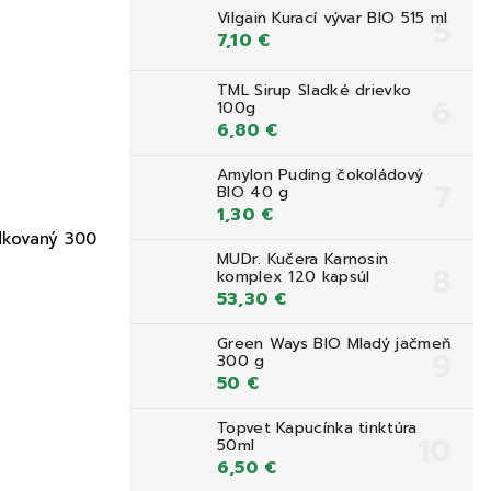
Vilgain Kurací vývar BIO 515 ml
7,10 €
TML Sirup Sladké drievko
100g
6,80 €
Amylon Puding čokoládový
BIO 40 g
1,30 €
dkovaný 300
MUDr. Kučera Karnosin
komplex 120 kapsúl
53,30 €
Green Ways BIO Mladý jačmeň
300 g
50 €
Topvet Kapucínka tinktúra
50ml
6,50 €