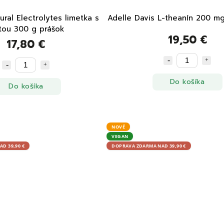
ral Electrolytes limetka s
Adelle Davis L-theanín 200 mg
tou 300 g prášok
19,50 €
17,80 €
Do košíka
Do košíka
NOVÉ
VEGAN
D 39,90 €
DOPRAVA ZDARMA NAD 39,90 €