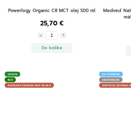
Powerlogy Organic C8 MCT olej 500 ml
Medveď Natu
mä
25,70 €
Do košíka
VEGAN
SK VÝROBOK
BIO
VEGETARIAN
DOPRAVA ZDARMA NAD 39,90 €
DOPRAVA ZDARMA NA