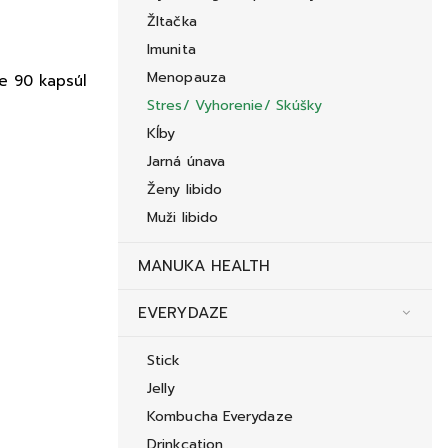
Žltačka
Imunita
Menopauza
e 90 kapsúl
Stres/ Vyhorenie/ Skúšky
Kĺby
Jarná únava
Ženy libido
Muži libido
MANUKA HEALTH
EVERYDAZE
Stick
Jelly
Kombucha Everydaze
Drinkcation