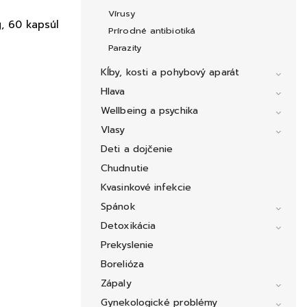
Vírusy
, 60 kapsúl
Prírodné antibiotiká
Parazity
Kĺby, kosti a pohybový aparát
Hlava
Wellbeing a psychika
Vlasy
Deti a dojčenie
Chudnutie
Kvasinkové infekcie
Spánok
Detoxikácia
Prekyslenie
Borelióza
Zápaly
Gynekologické problémy