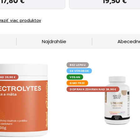
17,80 €
19,50 €
raziť viac produktov
Najdrahšie
Abecedn
BEZ LEPKU
SK VÝROBOK
D 39,90 €
VEGAN
GMO FREE
DOPRAVA ZDARMA NAD 39,90 €