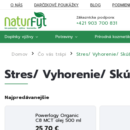
O NÁS
DARČEKOVÉ POUKÁŽKY
BLOG
PODMIEN
REKLAMÁCIE
MOJA OBJEDNÁVKA
Zákaznícka podpora:
+421 903 700 831
Doplnky výživy
Potraviny
Prírodná kozmeti
Domov
Čo vás trápi
Stres/ Vyhorenie/ Skú
/
/
Stres/ Vyhorenie/ Sk
Najpredávanejšie
Powerlogy Organic
C8 MCT olej 500 ml
25,70 €