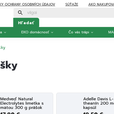
KY OCHRANY OSOBNÝCH ÚDAJOV
SÚŤAŽE
AKO NAKUPOV
Hľadať
ka
EKO domácnosť
Čo vás trápi
MA
šky
úšky
Medveď Natural
Adelle Davis L-
Electrolytes limetka s
theanín 200 m
mätou 300 g prášok
kapsúl