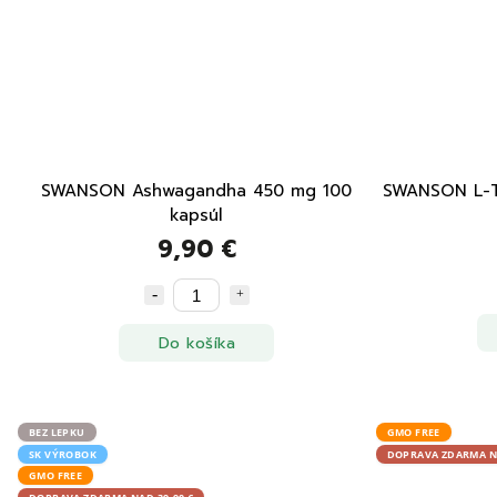
SWANSON Ashwagandha 450 mg 100
SWANSON L-T
kapsúl
9,90 €
Do košíka
BEZ LEPKU
GMO FREE
SK VÝROBOK
DOPRAVA ZDARMA NA
GMO FREE