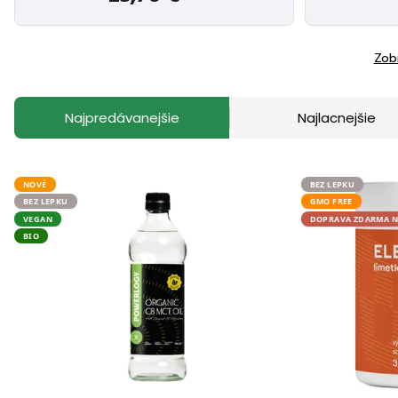
Zob
Najpredávanejšie
Najlacnejšie
NOVÉ
BEZ LEPKU
BEZ LEPKU
GMO FREE
VEGAN
DOPRAVA ZDARMA NA
BIO