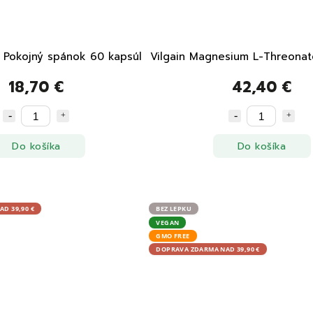
t Pokojný spánok 60 kapsúl
Vilgain Magnesium L-Threonat
18,70 €
42,40 €
Do košíka
Do košíka
D 39,90 €
BEZ LEPKU
VEGAN
GMO FREE
DOPRAVA ZDARMA NAD 39,90 €