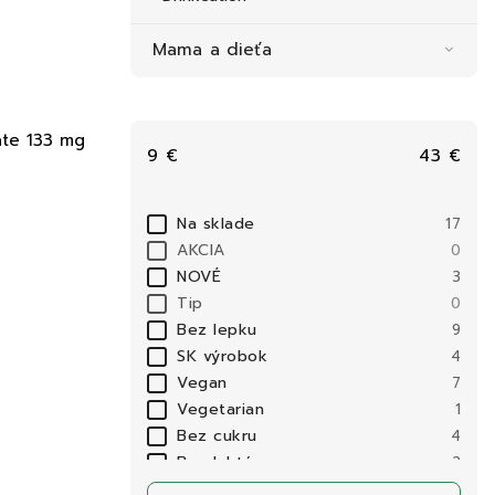
Mama a dieťa
te 133 mg
9
€
43
€
Na sklade
17
AKCIA
0
NOVÉ
3
Tip
0
Bez lepku
9
SK výrobok
4
Vegan
7
Vegetarian
1
Bez cukru
4
Bez laktózy
2
Eco
1