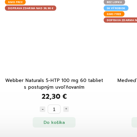
GMO FREE
BEZ LEPKU
DOPRAVA ZDARMA NAD 39,90 €
SK VÝROBOK
GMO FREE
DOPRAVA ZDARMA NA
Webber Naturals 5-HTP 100 mg 60 tabliet
Medveď 
s postupným uvoľňovaním
22,30 €
Do košíka