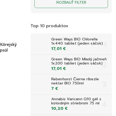
ROZBALIŤ FILTER
GMO free
11
BIO
2
Doprava ZDARMA nad 39,90 €
16
Top 10 produktov
Green Ways BIO Chlorella
1x440 tabliet (jeden sáčok)
Kórejský
17,01 €
psúl
Green Ways BIO Mladý jačmeň
1x200 tabliet (jeden sáčok)
17,01 €
Rabenhorst Čierne ríbezle
nektar BIO 750ml
7 €
Annabis Varicann Q10 gél s
koloidným striebrom 75 ml
10,20 €