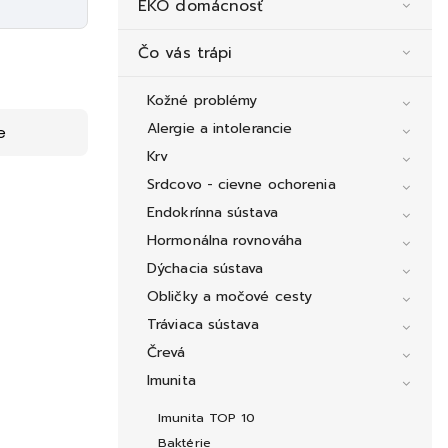
EKO domácnosť
Čo vás trápi
Kožné problémy
Alergie a intolerancie
e
Krv
Srdcovo - cievne ochorenia
Endokrínna sústava
Hormonálna rovnováha
Dýchacia sústava
Obličky a močové cesty
Tráviaca sústava
Črevá
Imunita
Imunita TOP 10
Baktérie