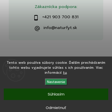
Zákaznícka podpora:
+421 903 700 831
info@naturfyt.sk
Tento web používa súbory cookie. Ďalším prechádzaním
tohto webu vyjadrujete súhlas s ich používaním. Viac
Copyright 2026
Naturfyt.sk
. Všetky práva vyhradené.
informácií
tu
.
Vytvořil
Shoptet
| Design
Shoptak.cz
Nastavenie
Súhlasím
Tento eshop bol vytvorený v spolupráci s
Ryvenia.sk
Odmietnuť
Copyright 2025
Naturfyt.sk
. Všetky práva vyhradené.
Vytvořil
Shoptet
|