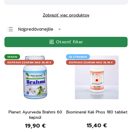
Zobraziť viac produktov
Najpredávanejšie
Najlacnejšie
Otvoriť filter
Najdrahšie
Abecedne
VEGAN
SK VÝROBOK
DOPRAVA ZDARMA NAD 39,90 €
DOPRAVA ZDARMA NAD 39,90 €
Planet Ayurveda Brahmi 60
Biomineral Kali Phos 180 tabliet
kapsúl
15,40 €
19,90 €