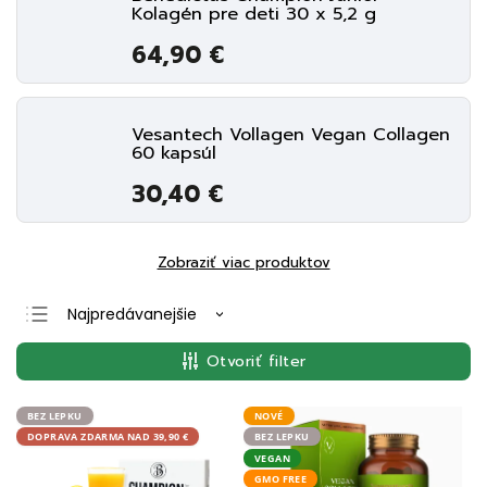
Kolagén pre deti 30 x 5,2 g
64,90 €
Vesantech Vollagen Vegan Collagen
60 kapsúl
30,40 €
Zobraziť viac produktov
Najpredávanejšie
Najlacnejšie
Otvoriť filter
Najdrahšie
Abecedne
BEZ LEPKU
NOVÉ
DOPRAVA ZDARMA NAD 39,90 €
BEZ LEPKU
VEGAN
GMO FREE