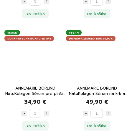
Do košíka
Do košíka
VEGAN
VEGAN
DOPRAVA ZDARMA NAD 39,90 €
DOPRAVA ZDARMA NAD 39,90 €
ANNEMARIE BÖRLIND
ANNEMARIE BÖRLIND
NatuKolagen Sérum pre plnšie
NatuKolagen Sérum na krk a
pery 15 ml
dekolt 50 ml
34,90 €
49,90 €
Do košíka
Do košíka