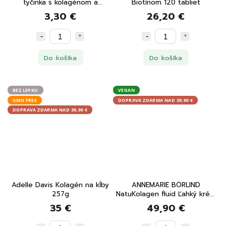
tyčinka s kolagénom a
Biotínom 120 tabliet
lieskovými orieškami, čokoláda,
3,30 €
26,20 €
morská soľ 32g
Do košíka
Do košíka
BEZ LEPKU
VEGAN
GMO FREE
DOPRAVA ZDARMA NAD 39,90 €
DOPRAVA ZDARMA NAD 39,90 €
Adelle Davis Kolagén na kĺby
ANNEMARIE BÖRLIND
257g
NatuKolagen fluid Ľahký krém
na tvár 30 ml
35 €
49,90 €