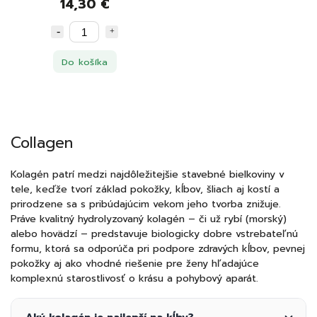
14,30 €
Do košíka
Collagen
Kolagén patrí medzi najdôležitejšie stavebné bielkoviny v
tele, keďže tvorí základ pokožky, kĺbov, šliach aj kostí a
prirodzene sa s pribúdajúcim vekom jeho tvorba znižuje.
Práve kvalitný hydrolyzovaný kolagén – či už rybí (morský)
alebo hovädzí – predstavuje biologicky dobre vstrebateľnú
formu, ktorá sa odporúča pri podpore zdravých kĺbov, pevnej
pokožky aj ako vhodné riešenie pre ženy hľadajúce
komplexnú starostlivosť o krásu a pohybový aparát.