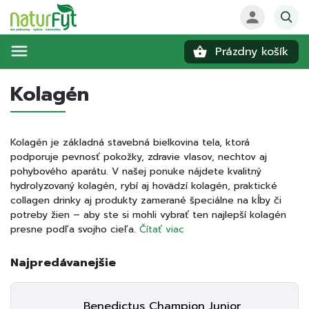
Prázdny košík
Hľadať
Kolagén
Kolagén je základná stavebná bielkovina tela, ktorá
podporuje pevnosť pokožky, zdravie vlasov, nechtov aj
pohybového aparátu. V našej ponuke nájdete kvalitný
hydrolyzovaný kolagén, rybí aj hovädzí kolagén, praktické
collagen drinky aj produkty zamerané špeciálne na kĺby či
potreby žien – aby ste si mohli vybrať ten najlepší kolagén
presne podľa svojho cieľa.
Čítať viac
Najpredávanejšie
Benedictus Champion Junior