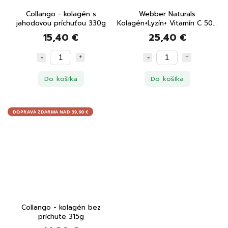
Collango - kolagén s
Webber Naturals
jahodovou príchuťou 330g
Kolagén+Lyzín+ Vitamín C 500
mg 120 tabliet
15,40 €
25,40 €
Do košíka
Do košíka
DOPRAVA ZDARMA NAD 39,90 €
Collango - kolagén bez
príchute 315g