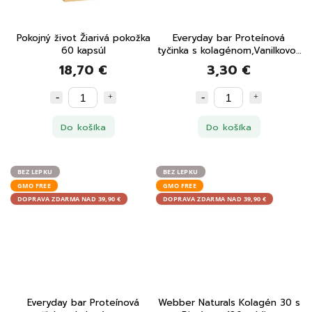
Pokojný život Žiarivá pokožka
Everyday bar Proteínová
60 kapsúl
tyčinka s kolagénom,Vanilkovo-
arašidový koláč 32 g
18,70 €
3,30 €
Do košíka
Do košíka
BEZ LEPKU
BEZ LEPKU
GMO FREE
GMO FREE
DOPRAVA ZDARMA NAD 39,90 €
DOPRAVA ZDARMA NAD 39,90 €
Everyday bar Proteínová
Webber Naturals Kolagén 30 s