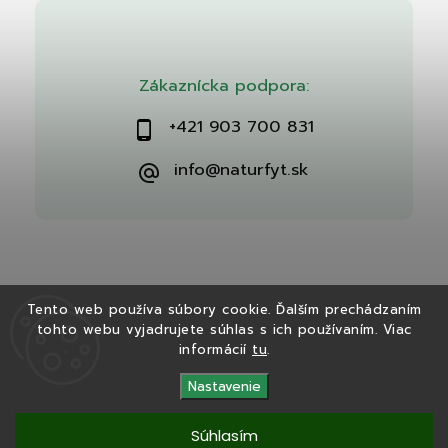
Zákaznícka podpora:
+421 903 700 831
info@naturfyt.sk
Tento web používa súbory cookie. Ďalším prechádzaním
tohto webu vyjadrujete súhlas s ich používaním. Viac
Copyright 2026
Naturfyt.sk
. Všetky práva vyhradené.
informácií
tu
.
Vytvořil
Shoptet
| Design
Shoptak.cz
Nastavenie
Súhlasím