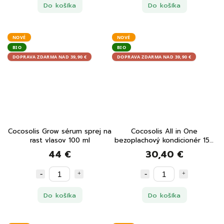
Do košíka
Do košíka
NOVÉ
NOVÉ
BIO
BIO
DOPRAVA ZDARMA NAD 39,90 €
DOPRAVA ZDARMA NAD 39,90 €
Cocosolis Grow sérum sprej na
Cocosolis All in One
rast vlasov 100 ml
bezoplachový kondicionér 150
ml
44 €
30,40 €
Do košíka
Do košíka