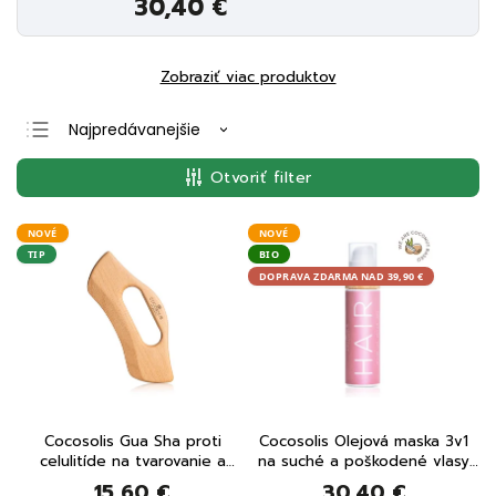
30,40 €
Zobraziť viac produktov
Najpredávanejšie
Najlacnejšie
Otvoriť filter
Najdrahšie
Abecedne
NOVÉ
NOVÉ
TIP
BIO
DOPRAVA ZDARMA NAD 39,90 €
Cocosolis Gua Sha proti
Cocosolis Olejová maska 3v1
celulitíde na tvarovanie a
na suché a poškodené vlasy
masáž
110 ml
15,60 €
30,40 €