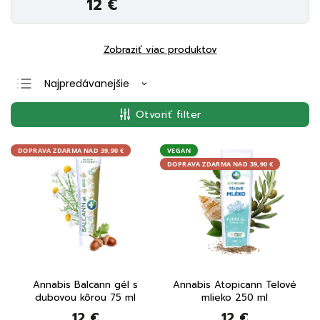
12 €
Zobraziť viac produktov
Najpredávanejšie
Najlacnejšie
Otvoriť filter
Najdrahšie
Abecedne
DOPRAVA ZDARMA NAD 39,90 €
VEGAN
DOPRAVA ZDARMA NAD 39,90 €
Annabis Balcann gél s
Annabis Atopicann Telové
dubovou kôrou 75 ml
mlieko 250 ml
12 €
12 €