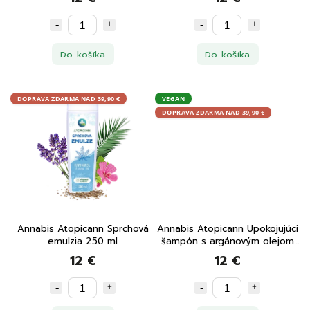
Do košíka
Do košíka
DOPRAVA ZDARMA NAD 39,90 €
VEGAN
DOPRAVA ZDARMA NAD 39,90 €
Annabis Atopicann Sprchová
Annabis Atopicann Upokojujúci
emulzia 250 ml
šampón s argánovým olejom
250 ml
12 €
12 €