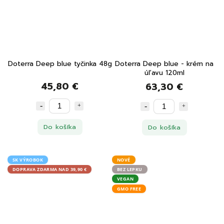
Doterra Deep blue tyčinka 48g
Doterra Deep blue - krém na
úľavu 120ml
45,80 €
63,30 €
Do košíka
Do košíka
SK VÝROBOK
NOVÉ
DOPRAVA ZDARMA NAD 39,90 €
BEZ LEPKU
VEGAN
GMO FREE