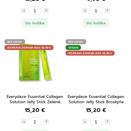
Do košíka
Do košíka
BEZ LEPKU
BEZ LEPKU
DOPRAVA ZDARMA NAD 39,90 €
VEGAN
DOPRAVA ZDARMA NAD 39,90 €
Everydaze Essential Collagen
Everydaze Essential Collagen
Solution Jelly Stick Zelené
Solution Jelly Stick Broskyňa
hrozno 10x20 g
10x20 g
15,20 €
15,20 €