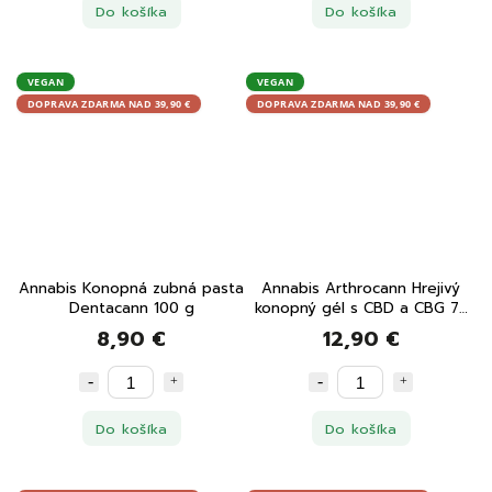
Do košíka
Do košíka
VEGAN
VEGAN
DOPRAVA ZDARMA NAD 39,90 €
DOPRAVA ZDARMA NAD 39,90 €
Annabis Konopná zubná pasta
Annabis Arthrocann Hrejivý
Dentacann 100 g
konopný gél s CBD a CBG 75
ml
8,90 €
12,90 €
Do košíka
Do košíka