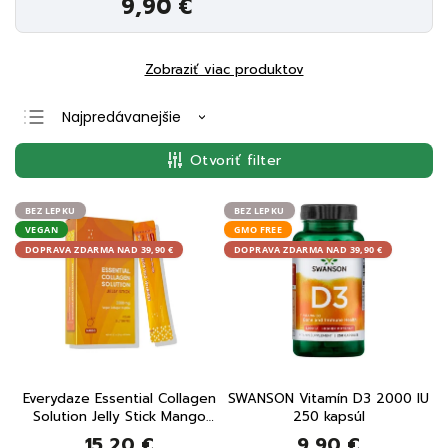
9,90 €
Zobraziť viac produktov
Najpredávanejšie
Najlacnejšie
Otvoriť filter
Najdrahšie
Abecedne
BEZ LEPKU
BEZ LEPKU
VEGAN
GMO FREE
DOPRAVA ZDARMA NAD 39,90 €
DOPRAVA ZDARMA NAD 39,90 €
Everydaze Essential Collagen
SWANSON Vitamín D3 2000 IU
Solution Jelly Stick Mango
250 kapsúl
10x20 g
15,20 €
9,90 €