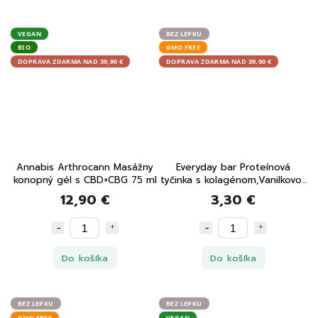
VEGAN
BEZ LEPKU
BIO
GMO FREE
DOPRAVA ZDARMA NAD 39,90 €
DOPRAVA ZDARMA NAD 39,90 €
Annabis Arthrocann Masážny
Everyday bar Proteínová
konopný gél s CBD+CBG 75 ml
tyčinka s kolagénom,Vanilkovo-
arašidový koláč 32 g
12,90 €
3,30 €
Do košíka
Do košíka
BEZ LEPKU
BEZ LEPKU
GMO FREE
VEGAN