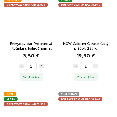
DOPRAVA ZDARMA NAD 39,90 €
DOPRAVA ZDARMA NAD 39,90 €
Everyday bar Proteínová
NOW Calcium Citrate Čistý
tyčinka s kolagénom a
prášok 227 g
lieskovými orieškami, čokoláda,
3,30 €
19,90 €
morská soľ 32g
Do košíka
Do košíka
NOVÉ
VEGETARIAN
VEGAN
DOPRAVA ZDARMA NAD 39,90 €
DOPRAVA ZDARMA NAD 39,90 €