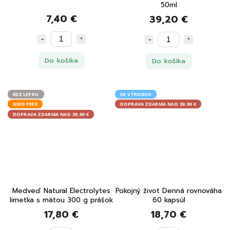
50ml
7,40 €
39,20 €
Do košíka
Do košíka
BEZ LEPKU
SK VÝROBOK
GMO FREE
DOPRAVA ZDARMA NAD 39,90 €
DOPRAVA ZDARMA NAD 39,90 €
Medveď Natural Electrolytes
Pokojný život Denná rovnováha
limetka s mätou 300 g prášok
60 kapsúl
17,80 €
18,70 €