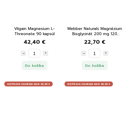
Vilgain Magnesium L-
Webber Naturals Magnézium
Threonate 90 kapsúl
Bisglycinát 200 mg 120
vegetariánskych kapsúl
42,40 €
22,70 €
Do košíka
Do košíka
DOPRAVA ZDARMA NAD 39,90 €
DOPRAVA ZDARMA NAD 39,90 €