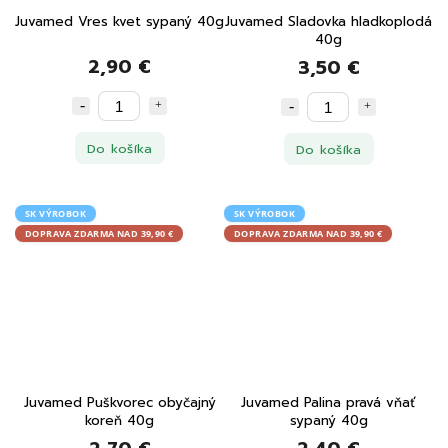
Juvamed Vres kvet sypaný 40g
Juvamed Sladovka hladkoplodá
40g
2,90 €
3,50 €
Do košíka
Do košíka
SK VÝROBOK
SK VÝROBOK
DOPRAVA ZDARMA NAD 39,90 €
DOPRAVA ZDARMA NAD 39,90 €
Juvamed Puškvorec obyčajný
Juvamed Palina pravá vňať
koreň 40g
sypaný 40g