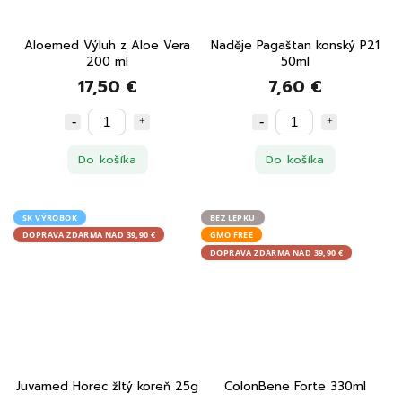
Aloemed Výluh z Aloe Vera
Naděje Pagaštan konský P21
200 ml
50ml
17,50 €
7,60 €
Do košíka
Do košíka
SK VÝROBOK
BEZ LEPKU
DOPRAVA ZDARMA NAD 39,90 €
GMO FREE
DOPRAVA ZDARMA NAD 39,90 €
Juvamed Horec žltý koreň 25g
ColonBene Forte 330ml