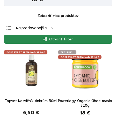
Zobraziť viac produktov
Najpredávanejšie
Najlacnejšie
Otvoriť filter
Najdrahšie
Abecedne
DOPRAVA ZDARMA NAD 39,90 €
BEZ LEPKU
DOPRAVA ZDARMA NAD 39,90 €
Topvet Kotvičník tinktúra 50ml
Powerlogy Organic Ghee maslo
320g
6,50 €
18 €