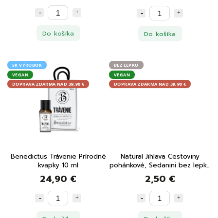
Do košíka
Do košíka
SK VÝROBOK
BEZ LEPKU
VEGAN
VEGAN
DOPRAVA ZDARMA NAD 39,90 €
DOPRAVA ZDARMA NAD 39,90 €
Benedictus Trávenie Prírodné
Natural Jihlava Cestoviny
kvapky 10 ml
pohánkové, Sedanini bez lepku
250 g
24,90 €
2,50 €