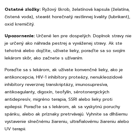
Ostatné zložky:
Ryžový škrob, želatínová kapsula (želatína,
čistená voda), stearát horečnatý rastlinnej kvality (lubrikant),
oxid kremičitý.
Upozornenie:
Určené len pre dospelých. Doplnok stravy nie
je určený ako náhrada pestrej a vyváženej stravy. Ak ste
tehotná alebo dojčíte, užívate lieky, poraďte sa so svojím
lekárom skôr, ako začnete s užívaním.
Poraďte sa s lekárom, ak užívate konvenčné lieky, ako je
antikoncepcia, HIV-1 inhibítory proteázy, nenukleozidové
inhibítory reverznej transkriptázy, imunosupresíva,
antikoagulanty, digoxín, teofylín, sérotonergických
antidepresív, migréno terapia, SSRI alebo lieky proti
epilepsii. Poraďte sa s lekárom, ak sa vyskytnú poruchy
spánku, alebo ak príznaky pretrvávajú. Vyhnite sa dlhšiemu
vystavenie slnečnému žiareniu, ultrafialovému žiareniu alebo
UV terapii.