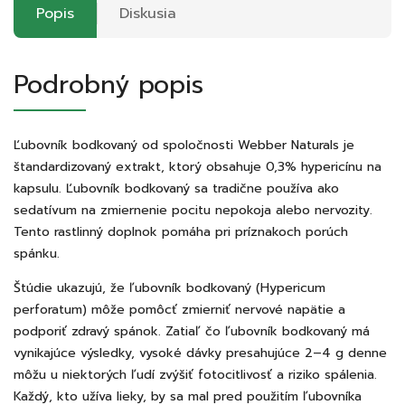
Popis
Diskusia
Podrobný popis
Ľubovník bodkovaný od spoločnosti Webber Naturals je
štandardizovaný extrakt, ktorý obsahuje 0,3% hypericínu na
kapsulu. Ľubovník bodkovaný sa tradične používa ako
sedatívum na zmiernenie pocitu nepokoja alebo nervozity.
Tento rastlinný doplnok pomáha pri príznakoch porúch
spánku.
Štúdie ukazujú, že ľubovník bodkovaný (Hypericum
perforatum) môže pomôcť zmierniť nervové napätie a
podporiť zdravý spánok. Zatiaľ čo ľubovník bodkovaný má
vynikajúce výsledky, vysoké dávky presahujúce 2–4 g denne
môžu u niektorých ľudí zvýšiť fotocitlivosť a riziko spálenia.
Každý, kto užíva lieky, by sa mal pred použitím ľubovníka