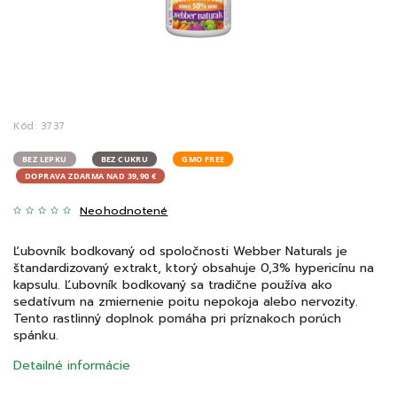
Kód:
3737
BEZ LEPKU
BEZ CUKRU
GMO FREE
DOPRAVA ZDARMA NAD 39,90 €
Neohodnotené
Ľubovník bodkovaný od spoločnosti Webber Naturals je
štandardizovaný extrakt, ktorý obsahuje 0,3% hypericínu na
kapsulu. Ľubovník bodkovaný sa tradične používa ako
sedatívum na zmiernenie poitu nepokoja alebo nervozity.
Tento rastlinný doplnok pomáha pri príznakoch porúch
spánku.
Detailné informácie