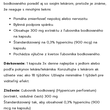
bodkovaného poradiť aj so svojím lekárom, pretože je známe,
že reaguje s mnohými liekmi.
Pomáha zmierňovať nepokoj alebo nervozitu.
Bylinná podpora spánku.
Obsahuje 300 mg extraktu z ľubovníka bodkovaného
na kapsulu.
Štandardizovaný na 0,3% hypericínu (900 mcg) na
kapsulu.
Pochádza výlučne z kvetov ľubovníka bodkovaného.
Dávkovanie:
1 kapsula 3x denne najlepšie s jedlom alebo
podľa pokynov lekára/lekárnika. Konzultujte s lekárom ak
užívate viac ako 18 týždňov. Užívajte minimálne 1 týždeň pre
viditeľný efekt.
Zloženie:
Ľubovník bodkovaný (Hypericum perforatum)
(extrakt, vzdušné časti) 300 mg
Štandardizovaný tak, aby obsahoval 0,3% hypericínu (900
mcg na kapsulu)