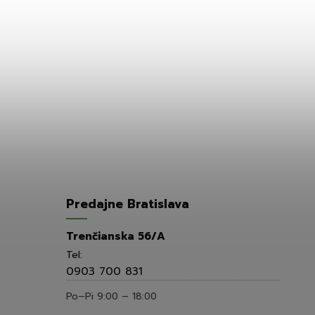
Predajne Bratislava
Trenčianska 56/A
Tel:
0903 700 831
Po–Pi 9:00 – 18:00