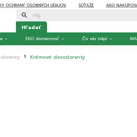
KY OCHRANY OSOBNÝCH ÚDAJOV
SÚŤAŽE
AKO NAKUPOV
Hľadať
ka
EKO domácnosť
Čo vás trápi
MA
odoranty
Krémové dezodoranty
/