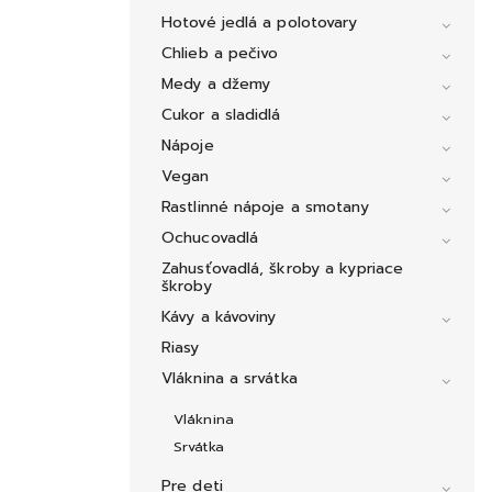
Hotové jedlá a polotovary
Chlieb a pečivo
Medy a džemy
Cukor a sladidlá
Nápoje
Vegan
Rastlinné nápoje a smotany
Ochucovadlá
Zahusťovadlá, škroby a kypriace
škroby
Kávy a kávoviny
Riasy
Vláknina a srvátka
Vláknina
Srvátka
Pre deti