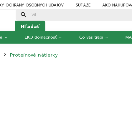
KY OCHRANY OSOBNÝCH ÚDAJOV
SÚŤAŽE
AKO NAKUPOV
Hľadať
ka
EKO domácnosť
Čo vás trápi
MA
Proteínové nátierky
/