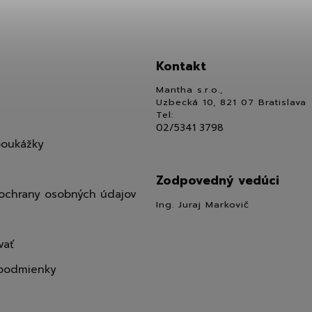
Kontakt
Mantha s.r.o.,
Uzbecká 10, 821 07 Bratislava
Tel:
02/5341 3798
poukážky
Zodpovedný vedúci
ochrany osobných údajov
Ing. Juraj Markovič
vať
podmienky