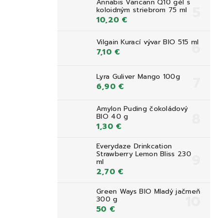
Annabis Varicann Q10 gél s
koloidným striebrom 75 ml
10,20 €
Vilgain Kurací vývar BIO 515 ml
7,10 €
Lyra Guliver Mango 100g
6,90 €
Amylon Puding čokoládový
BIO 40 g
1,30 €
Everydaze Drinkcation
Strawberry Lemon Bliss 230
ml
2,70 €
Green Ways BIO Mladý jačmeň
300 g
50 €