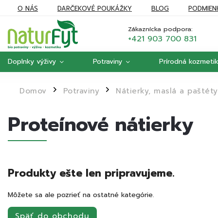
O NÁS
DARČEKOVÉ POUKÁŽKY
BLOG
PODMIEN
REKLAMÁCIE
MOJA OBJEDNÁVKA
Zákaznícka podpora:
+421 903 700 831
Doplnky výživy
Potraviny
Prírodná kozmeti
Domov
Potraviny
Nátierky, maslá a paštéty
/
/
Proteínové nátierky
Produkty ešte len pripravujeme.
Môžete sa ale pozrieť na ostatné kategórie.
Späť do obchodu