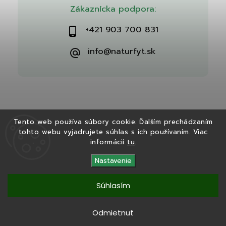
Zákaznícka podpora:
+421 903 700 831
info@naturfyt.sk
Tento web používa súbory cookie. Ďalším prechádzaním
tohto webu vyjadrujete súhlas s ich používaním. Viac
Copyright 2026
Naturfyt.sk
. Všetky práva vyhradené.
informácií
tu
.
Vytvořil
Shoptet
| Design
Shoptak.cz
Nastavenie
Súhlasím
Tento eshop bol vytvorený v spolupráci s
Ryvenia.sk
Odmietnuť
Copyright 2025
Naturfyt.sk
. Všetky práva vyhradené.
Vytvořil
Shoptet
|