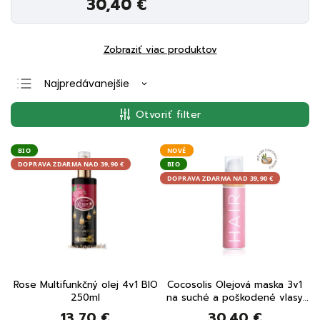
30,40 €
Zobraziť viac produktov
Najpredávanejšie
Najlacnejšie
Otvoriť filter
Najdrahšie
Abecedne
BIO
NOVÉ
DOPRAVA ZDARMA NAD 39,90 €
BIO
DOPRAVA ZDARMA NAD 39,90 €
Rose Multifunkčný olej 4v1 BIO
Cocosolis Olejová maska 3v1
250ml
na suché a poškodené vlasy
110 ml
13,70 €
30,40 €