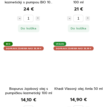
kozmetický s pumpou BIO 100
100 ml
ml
24 €
21 €
Do košíka
Do košíka
BIO
VEGAN
DOPRAVA ZDARMA NAD 39,90 €
DOPRAVA ZDARMA NAD 39,90 €
Biopurus Jojobový olej s
Khadi Vlasový olej Amla 50 ml
pumpičkou kozmetický 100 ml
14,90 €
14,10 €