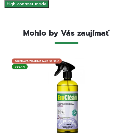
High-contrast mode
Mohlo by Vás zaujímať
DOPRAVA ZDARMA NAD 39,90 €
DOPRA
VEGAN
VEGA