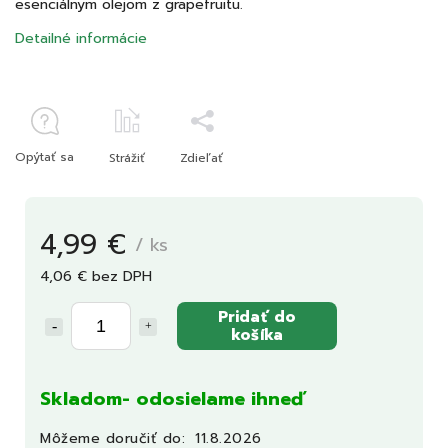
esenciálnym olejom z grapefruitu.
Detailné informácie
Opýtať sa
Strážiť
Zdieľať
4,99 €
/ ks
4,06 € bez DPH
Pridať do
košíka
Skladom- odosielame ihneď
Môžeme doručiť do:
11.8.2026