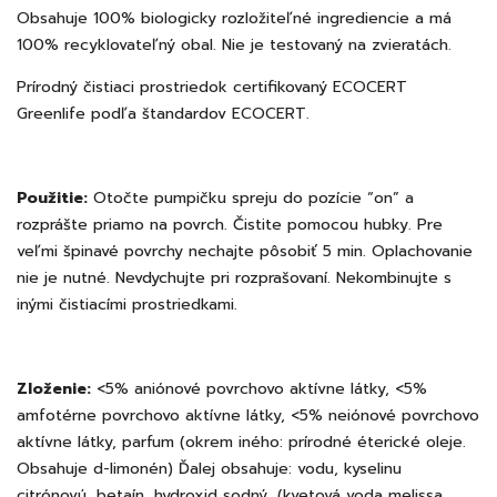
Obsahuje 100% biologicky rozložiteľné ingrediencie a má
100% recyklovateľný obal. Nie je testovaný na zvieratách.
Prírodný čistiaci prostriedok certifikovaný ECOCERT
Greenlife podľa štandardov ECOCERT.
Použitie:
Otočte pumpičku spreju do pozície “on” a
rozprášte priamo na povrch. Čistite pomocou hubky. Pre
veľmi špinavé povrchy nechajte pôsobiť 5 min. Oplachovanie
nie je nutné. Nevdychujte pri rozprašovaní. Nekombinujte s
inými čistiacími prostriedkami.
Zloženie:
<5% aniónové povrchovo aktívne látky, <5%
amfotérne povrchovo aktívne látky, <5% neiónové povrchovo
aktívne látky, parfum (okrem iného: prírodné éterické oleje.
Obsahuje d-limonén) Ďalej obsahuje: vodu, kyselinu
citrónovú, betaín, hydroxid sodný, (kvetová voda melissa