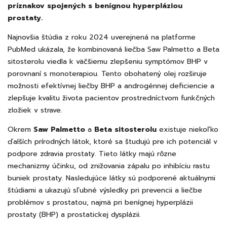
príznakov spojených s benígnou hyperpláziou
prostaty.
Najnovšia štúdia z roku 2024 uverejnená na platforme
PubMed ukázala, že kombinovaná liečba Saw Palmetto a Beta
sitosterolu viedla k väčšiemu zlepšeniu symptómov BHP v
porovnaní s monoterapiou. Tento obohatený olej rozširuje
možnosti efektívnej liečby BHP a androgénnej deficiencie a
zlepšuje kvalitu života pacientov prostredníctvom funkčných
zložiek v strave.
Okrem
Saw Palmetto
a
Beta sitosterolu
existuje niekoľko
ďalších prírodných látok, ktoré sa študujú pre ich potenciál v
podpore zdravia prostaty. Tieto látky majú rôzne
mechanizmy účinku, od znižovania zápalu po inhibíciu rastu
buniek prostaty. Nasledujúce látky sú podporené aktuálnymi
štúdiami a ukazujú sľubné výsledky pri prevencii a liečbe
problémov s prostatou, najmä pri benígnej hyperplázii
prostaty (BHP) a prostatickej dysplázii.