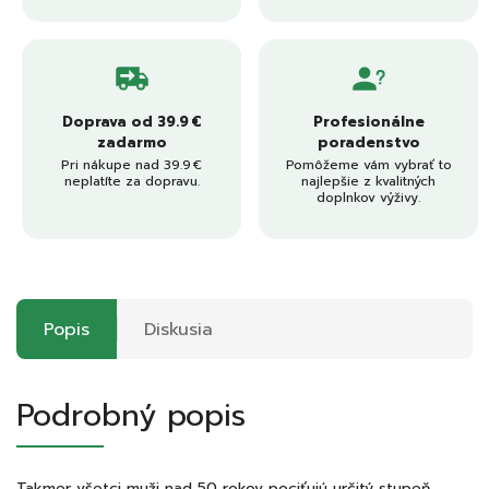
Doprava od 39.9 €
Profesionálne
zadarmo
poradenstvo
Pri nákupe nad 39.9 €
Pomôžeme vám vybrať to
neplatíte za dopravu.
najlepšie z kvalitných
doplnkov výživy.
Popis
Diskusia
Podrobný popis
Takmer všetci muži nad 50 rokov pociťujú určitý stupeň