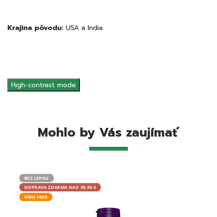
Krajina pôvodu:
USA a India
High-contrast mode
Mohlo by Vás zaujímať
BEZ LEPKU
BIO
DOPRAVA ZDARMA NAD 39,90 €
DOPRA
GMO FREE