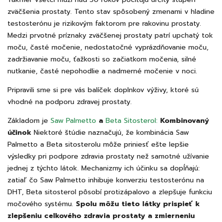
zväčšenia prostaty. Tento stav spôsobený zmenami v hladine
testosterónu je rizikovým faktorom pre rakovinu prostaty.
Medzi prvotné príznaky zväčšenej prostaty patrí upchatý tok
moču, časté močenie, nedostatočné vyprázdňovanie moču,
zadržiavanie moču, ťažkosti so začiatkom močenia, silné
nutkanie, časté nepohodlie a nadmerné močenie v noci.
Pripravili sme si pre vás balíček doplnkov výživy, ktoré sú
vhodné na podporu zdravej prostaty.
Základom je
Saw Palmetto
a
Beta Sitosterol:
Kombinovaný
účinok
Niektoré štúdie naznačujú, že kombinácia Saw
Palmetto a Beta sitosterolu môže priniesť ešte lepšie
výsledky pri podpore zdravia prostaty než samotné užívanie
jednej z týchto látok. Mechanizmy ich účinku sa dopĺňajú:
zatiaľ čo Saw Palmetto inhibuje konverziu testosterónu na
DHT, Beta sitosterol pôsobí protizápalovo a zlepšuje funkciu
močového systému.
Spolu môžu tieto látky prispieť k
zlepšeniu celkového zdravia prostaty a zmierneniu