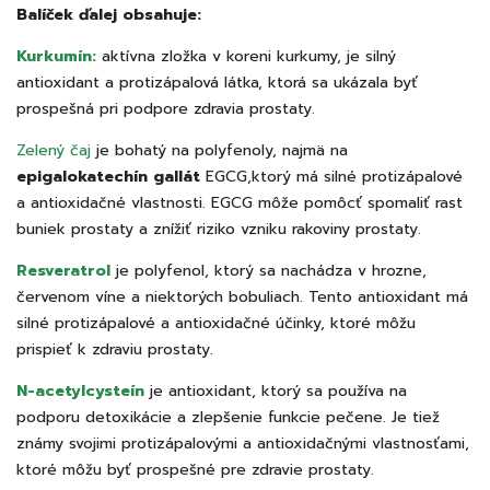
Balíček ďalej obsahuje:
Kurkumín:
aktívna zložka v koreni kurkumy, je silný
antioxidant a protizápalová látka, ktorá sa ukázala byť
prospešná pri podpore zdravia prostaty.
Zelený čaj
je bohatý na polyfenoly, najmä na
epigalokatechín gallát
EGCG,ktorý má silné protizápalové
a antioxidačné vlastnosti. EGCG môže pomôcť spomaliť rast
buniek prostaty a znížiť riziko vzniku rakoviny prostaty.
Resveratrol
je polyfenol, ktorý sa nachádza v hrozne,
červenom víne a niektorých bobuliach. Tento antioxidant má
silné protizápalové a antioxidačné účinky, ktoré môžu
prispieť k zdraviu prostaty.
N-acetylcysteín
je antioxidant, ktorý sa používa na
podporu detoxikácie a zlepšenie funkcie pečene. Je tiež
známy svojimi protizápalovými a antioxidačnými vlastnosťami,
ktoré môžu byť prospešné pre zdravie prostaty.