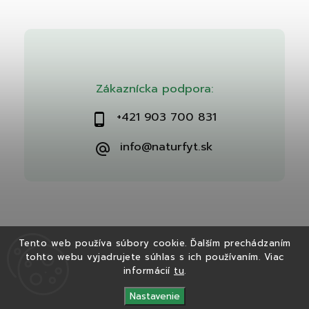
Zákaznícka podpora:
+421 903 700 831
info@naturfyt.sk
Tento web používa súbory cookie. Ďalším prechádzaním
tohto webu vyjadrujete súhlas s ich používaním. Viac
Copyright 2026
Naturfyt.sk
. Všetky práva vyhradené.
informácií
tu
.
Vytvořil
Shoptet
| Design
Shoptak.cz
Nastavenie