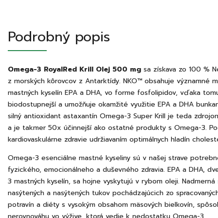
Podrobný popis
Omega-3 RoyalRed Krill Olej 500 mg
sa získava zo 100 % Ne
z morských kôrovcov z Antarktídy. NKO™ obsahuje významné m
mastných kyselín EPA a DHA, vo forme fosfolipidov, vďaka tom
biodostupnejší a umožňuje okamžité využitie EPA a DHA bunkam
silný antioxidant astaxantín Omega-3 Super Krill je teda zdroj
a je takmer 50x účinnejší ako ostatné produkty s Omega-3. P
kardiovaskulárne zdravie udržiavaním optimálnych hladín cholest
Omega-3 esenciálne mastné kyseliny sú v našej strave potreb
fyzického, emocionálneho a duševného zdravia. EPA a DHA, dv
3 mastných kyselín, sa hojne vyskytujú v rybom oleji. Nadmerná
nasýtených a nasýtených tukov pochádzajúcich zo spracovanýc
potravín a diéty s vysokým obsahom mäsových bielkovín, spôso
nerovnováhu vo výžive, ktorá vedie k nedostatku Omega-3.