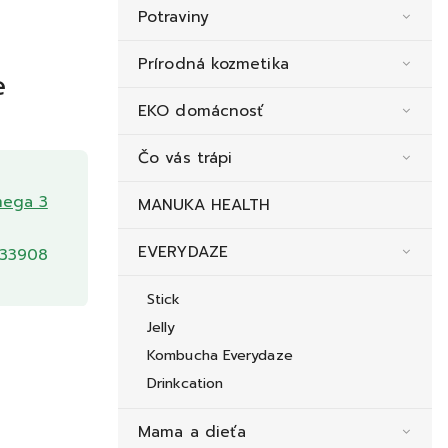
Potraviny
Prírodná kozmetika
e
EKO domácnosť
Čo vás trápi
ega 3
MANUKA HEALTH
EVERYDAZE
33908
Stick
Jelly
Kombucha Everydaze
Drinkcation
Mama a dieťa