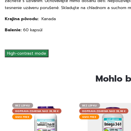
začnete s užívaním. Uchovávajte mimo dosahu detí. Nepoužívajt
tesnenie uzáveru porušené. Skladujte na chladnom a suchom m
Krajina pôvodu:
Kanada
Balenie:
60 kapsúl
High-contrast mode
Mohlo b
BEZ LEPKU
BEZ LEPKU
DOPRAVA ZDARMA NAD 39,90 €
DOPRAVA ZDARMA NAD 39,90 €
GMO FREE
GMO FREE