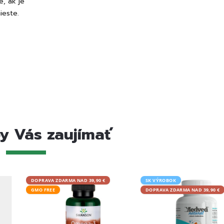
e, ak je
ieste.
y Vás zaujímať
DOPRAVA ZDARMA NAD 39,90 €
SK VÝROBOK
GMO FREE
DOPRAVA ZDARMA NAD 39,90 €