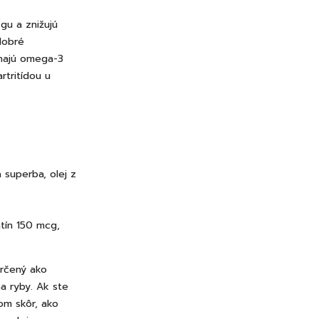
gu a znižujú
 dobré
áhajú omega-3
rtritídou u
a superba, olej z
tín 150 mcg,
určený ako
na ryby. Ak ste
rom skôr, ako