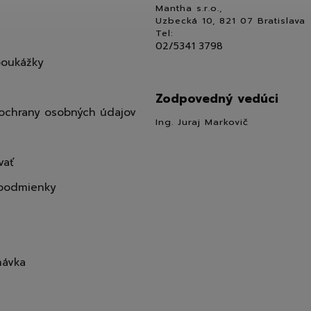
Mantha s.r.o.,
Uzbecká 10, 821 07 Bratislava
Tel:
02/5341 3798
poukážky
Zodpovedný vedúci
ochrany osobných údajov
Ing. Juraj Markovič
vať
podmienky
návka