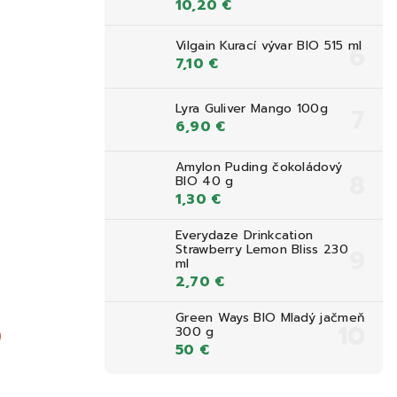
10,20 €
Vilgain Kurací vývar BIO 515 ml
7,10 €
Lyra Guliver Mango 100g
6,90 €
Amylon Puding čokoládový
BIO 40 g
1,30 €
Everydaze Drinkcation
Strawberry Lemon Bliss 230
ml
2,70 €
Green Ways BIO Mladý jačmeň
BEZ LEPKU
DOPRAVA ZDARMA NAD 39,90 
300 g
DOPRAVA ZDARMA NAD 39,90 €
VEGAN
50 €
GMO FREE