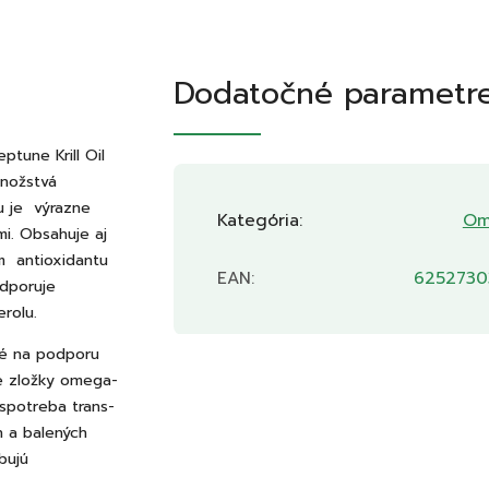
Dodatočné parametr
ptune Krill Oil
nožstvá
u je výrazne
Kategória
:
Om
i. Obsahuje aj
om antioxidantu
EAN
:
6252730
odporuje
erolu.
né na podporu
e zložky omega-
 spotreba trans-
h a balených
bujú