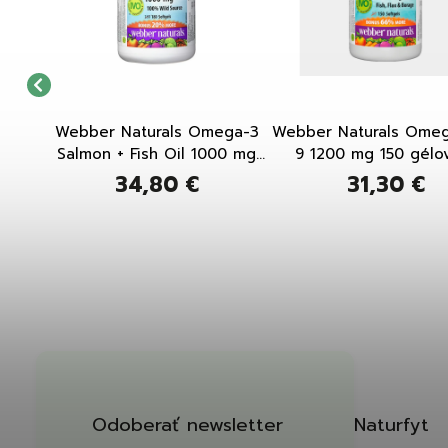
psúl
Webber Naturals Omega-3
Webber Naturals Omeg
Salmon + Fish Oil 1000 mg
9 1200 mg 150 gélo
180 gélových kapsúl
kapsúl
34,80 €
31,30 €
Odoberať newsletter
Naturfyt