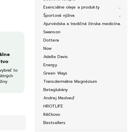
Esenciálne oleje a produkty
Športová výživa
Ajurvédska a tradičná čínska medicína
Swanson
Dottera
Now
álne
Adelle Davis
tvo
Energy
ybrať to
Green Ways
litných
živy.
Transdermálne Magnézium
Betaglukány
Andrej Medveď
HROTLIFE
Ihličkovo
Bestsellers