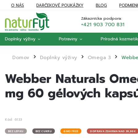
O NÁS
DARČEKOVÉ POUKÁŽKY
BLOG
PODMIEN
REKLAMÁCIE
MOJA OBJEDNÁVKA
Zákaznícka podpora:
+421 903 700 831
Doplnky výživy
Potraviny
Prírodná kozmeti
Domov
Doplnky výživy
Omega 3
Webber
/
/
/
Webber Naturals Omeg
mg 60 gélových kapsú
Kód:
6133
BEZ LEPKU
BEZ CUKRU
GMO FREE
DOPRAVA ZDARMA NAD 39,90 €