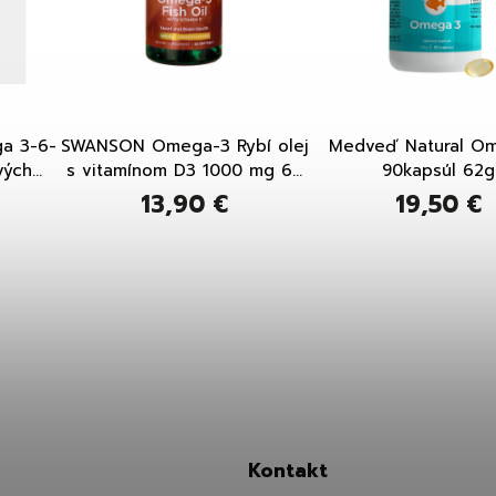
a 3-6-
SWANSON Omega-3 Rybí olej
Medveď Natural O
vých
s vitamínom D3 1000 mg 60
90kapsúl 62g
kapsúl
13,90 €
19,50 €
Kontakt