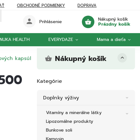
AŤ
OBCHODNÉ PODMIENKY
DOPRAVA
Nákupný košík
Prihlásenie
Prázdny košík
NUKA HEALTH
EVERYDAZE
Mama a dieťa
Nákupný košík
ových kapsúl
 500
Kategórie
Doplnky výživy
Vitamíny a minerálne látky
Lipozomálne produkty
Bunkove soli
Karnosin