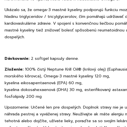
Ukázalo sa, že omega-3 mastné kyseliny podporujú funkciu moz
hladinu triglyceridov / tricylglycerolov, čím pomáhajú udržiavať
kardiovaskulárne zdravie. V spojení s konvenčnou liečbou pom
mastné kyseliny tiež znižovať bolesť spôsobenú reumatoidnou a
dospelých.
Dávkovanie:
2 softgel kapsuly denne.
Zloženie:
100% čistý Neptune Krill Oil® (krilový olej) (Euphausi
morského kôrovca), Omega-3 mastné kyseliny 120 mg,
kyselina eikosapentaenová (EPA) 60 mg,
kyselina dokosahexaenová (DHA) 30 mg, esterifikovaný astaxan
fosfolipidy 200 mg
Upozornenie: Určené len pre dospelých. Doplnok stravy nie je 
náhrada pestrej a vyváženej stravy. Neužívajte ak máte alergiu 
tehotná alebo dojčíte, užívate lieky, poraďte sa so svojím leká