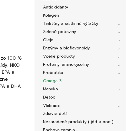
Antioxidanty
Kolagén
Tinktúry a rastlinné výťažky
Zelené potraviny
Oleje
Enzýmy a bioflavonoidy
Včelie produkty
 zo 100 %
Proteíny, aminokyseliny
tídy. NKO
 EPA a
Probiotiká
azne
Omega 3
EPA a DHA
Manuka
Detox
Vláknina
Zdravie detí
Nezaradené produkty ( jód a pod )
Bachova terapia