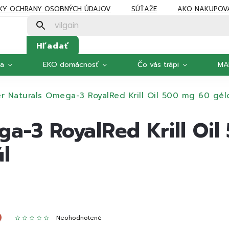
KY OCHRANY OSOBNÝCH ÚDAJOV
SÚŤAŽE
AKO NAKUPOV
Hľadať
ka
EKO domácnosť
Čo vás trápi
MA
 Naturals Omega-3 RoyalRed Krill Oil 500 mg 60 gél
a-3 RoyalRed Krill Oil
l
Neohodnotené