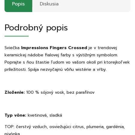
Popis
Diskusia
Podrobný popis
Sviečka
Impressions Fingers Crossed
je v trendovej
keramickej nádobe fialovej farby s výstižným symbolom.
Poprajte s ňou štastie ľudom vo vašom okolí pri ktorejkoľvek
príležitosti. Spája nezvyčajnú vôňu wistérie a vŕby.
Zloženie:
100 % sójový vosk, bez parafínov
Typ vône:
kvetinová, sladká
TOP: čerstvý vzduch, osviežujúci citrus, plumeria, gardénia,
pivónka