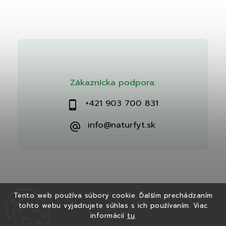
Zákaznícka podpora:
+421 903 700 831
info@naturfyt.sk
Tento web používa súbory cookie. Ďalším prechádzaním
tohto webu vyjadrujete súhlas s ich používaním. Viac
Copyright 2026
Naturfyt.sk
. Všetky práva vyhradené.
informácií
tu
.
Vytvořil
Shoptet
| Design
Shoptak.cz