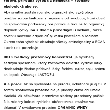
Férová, prírodná výroba z Nemecka – rovnako
ekologická ako vy.
Aby srvátka zostala rovnako organická ako vy,výrobca
používa zdroje bielkovín z regiónu a od výrobcov, ktorí dbajú
na spravodlivé podmienky pre prírodu a ľudí. Je to organický
doplnok výživy
iba s dvoma prírodnými zložkami
, takže
srvátku môžeme odporučiť aj vašim priateľom a rodinám.
Okrem toho výrobok obsahuje všetky aminokyseliny a BCAA,
ktoré telo potrebuje.
BIO Srvátkový proteínový koncentrát
je vyrobený
šetrným spôsobom, ktorý zachováva dôležité výživné látky.
Neobsahuje žiadne prídavné látky, farbivá, cukor, sóju, arómu
ani lepok. Obsahuje LAKTÓZU.
Ale pozor!
Ak sa spoliehate na prírodu, ochutnáte ju aj tu. V
tomto srvátkovom proteíne nie je pridaný cukor ani umelé
sladidlá. Ak očakávate intenzívne sladený proteínový prášok
à la mliečny kokteil rýchleho občerstvenia, musíme vás
sklamať. V srvátkovom proteíne
ORGAINIC WHEY