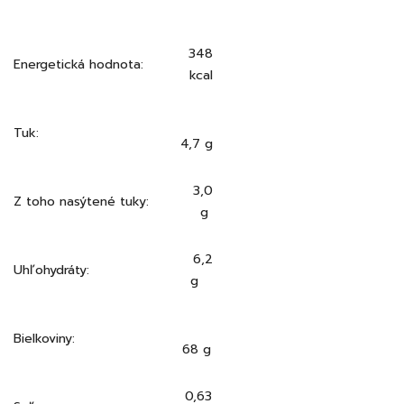
348
Energetická hodnota:
kcal
Tuk:
4,7 g
3,0
Z toho nasýtené tuky:
g
6,2
Uhľohydráty:
g
Bielkoviny:
68 g
0,63