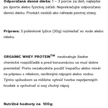
Odporúčaná denná dávka:
1 – 3 porcie za deň, najlepšie
po športe alebo fyzickej záťaži. Neprekračujte odporúčanú
dennú dávku. Produkt neslúži ako náhrada pestrej stravy.
Príprava:
3 polievkové lyžice (30g) rozmiešať vo vode alebo
mlieku.
TM
ORGAINIC WHEY PROTEIN
neobsahuje žiadne
chemické rozpúšťadlá a pred konzumáciou sa musí dobre
premiešať. Preto nezabudnite použiť trepačku alebo mixér
na prípravu s mliekom, rastlinnými nápojmi alebo vodou.
Týmto spôsobom sa môžete vyhnúť tvorbe nepríjemných
hrudiek a vychutnať si svoj chutný nápoj.
Nutričné hodnoty na 100g: