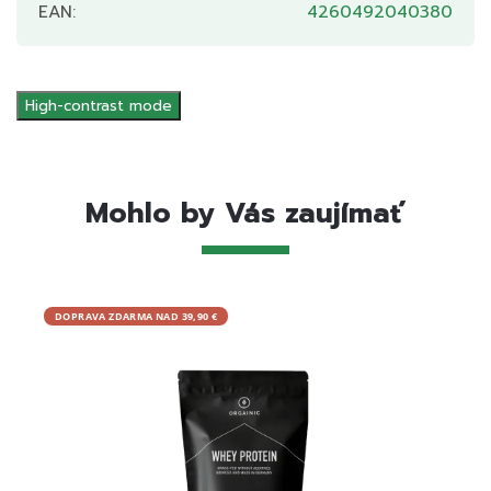
EAN
:
4260492040380
High-contrast mode
Mohlo by Vás zaujímať
DOPRAVA ZDARMA NAD 39,90 €
DOPRA