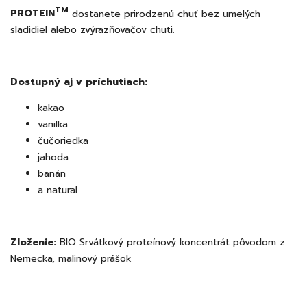
TM
PROTEIN
dostanete prirodzenú chuť bez umelých
sladidiel alebo zvýrazňovačov chuti.
Dostupný aj v príchutiach:
kakao
vanilka
čučoriedka
jahoda
banán
a natural
Zloženie:
BIO Srvátkový proteínový koncentrát pôvodom z
Nemecka, malinový prášok