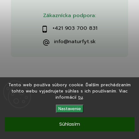
Zákaznícka podpora:
+421 903 700 831
info@naturfyt.sk
Tento web používa súbory cookie. Ďalším prechádzaním
tohto webu vyjadrujete súhlas s ich používaním. Viac
Copyright 2026
Naturfyt.sk
. Všetky práva vyhradené.
informácií
tu
.
Vytvořil
Shoptet
| Design
Shoptak.cz
Nastavenie
Súhlasím
Tento eshop bol vytvorený v spolupráci s
Ryvenia.sk