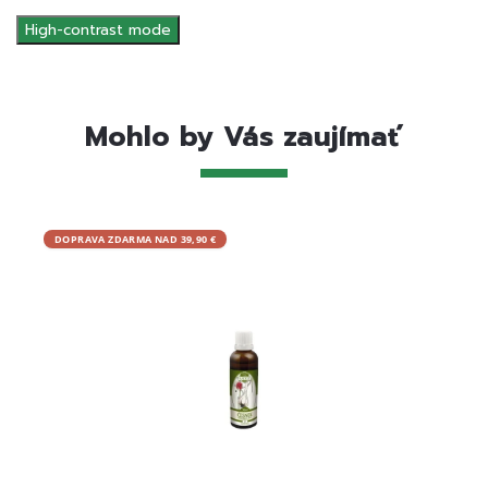
High-contrast mode
Mohlo by Vás zaujímať
DOPRAVA ZDARMA NAD 39,90 €
DOPRA