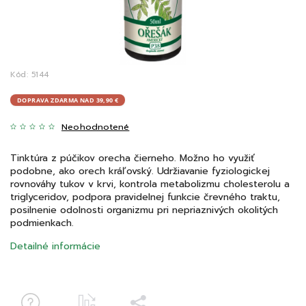
Kód:
5144
DOPRAVA ZDARMA NAD 39,90 €
Neohodnotené
Tinktúra z púčikov orecha čierneho. Možno ho využiť
podobne, ako orech kráľovský. Udržiavanie fyziologickej
rovnováhy tukov v krvi, kontrola metabolizmu cholesterolu a
triglyceridov, podpora pravidelnej funkcie črevného traktu,
posilnenie odolnosti organizmu pri nepriaznivých okolitých
podmienkach.
Detailné informácie