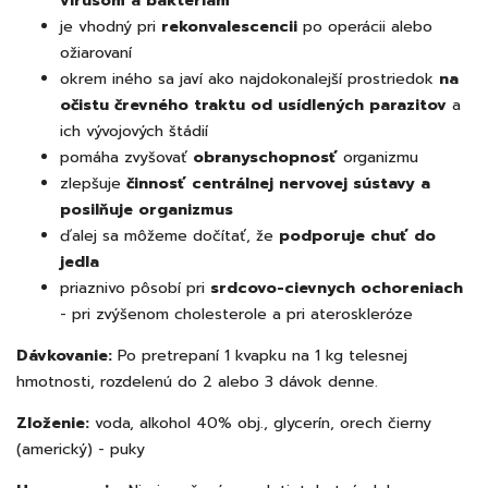
vírusom a baktériam
je vhodný pri
rekonvalescencii
po operácii alebo
ožiarovaní
okrem iného sa javí ako najdokonalejší prostriedok
na
očistu črevného traktu od usídlených parazitov
a
ich vývojových štádií
pomáha zvyšovať
obranyschopnosť
organizmu
zlepšuje
činnosť centrálnej nervovej sústavy a
posilňuje organizmus
ďalej sa môžeme dočítať, že
podporuje chuť do
jedla
priaznivo pôsobí pri
srdcovo-cievnych ochoreniach
- pri zvýšenom cholesterole a pri ateroskleróze
Dávkovanie:
Po pretrepaní 1 kvapku na 1 kg telesnej
hmotnosti, rozdelenú do 2 alebo 3 dávok denne.
Zloženie:
voda, alkohol 40% obj., glycerín, orech čierny
(americký) - puky