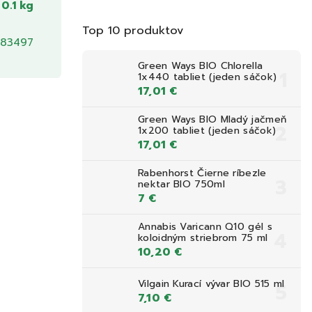
0.1 kg
Top 10 produktov
83497
Green Ways BIO Chlorella
1x440 tabliet (jeden sáčok)
17,01 €
Green Ways BIO Mladý jačmeň
1x200 tabliet (jeden sáčok)
17,01 €
Rabenhorst Čierne ríbezle
nektar BIO 750ml
7 €
Annabis Varicann Q10 gél s
koloidným striebrom 75 ml
10,20 €
Vilgain Kurací vývar BIO 515 ml
7,10 €