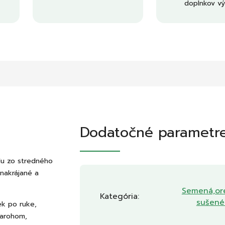
doplnkov vý
Dodatočné parametr
du zo stredného
 nakrájané a
Semená,or
Kategória
:
sušené
ek po ruke,
varohom,