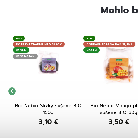
Mohlo b
BIO
BIO
DOPRAVA ZDARMA NAD 39,90 €
DOPRAVA ZDARMA NAD 39,90 €
VEGAN
VEGAN
VEGETARIAN
átky
Bio Nebio Slivky sušené BIO
Bio Nebio Mango pl
150g
sušené BIO 80g
3,10 €
3,50 €