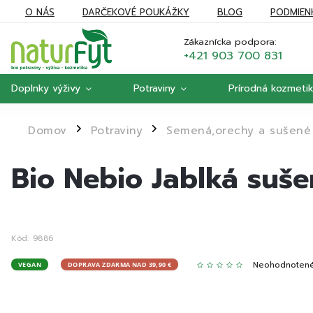
O NÁS
DARČEKOVÉ POUKÁŽKY
BLOG
PODMIEN
REKLAMÁCIE
MOJA OBJEDNÁVKA
Zákaznícka podpora:
+421 903 700 831
Doplnky výživy
Potraviny
Prírodná kozmeti
Domov
Potraviny
Semená,orechy a sušené
/
/
Bio Nebio Jablká suš
Kód:
9886
Neohodnoten
VEGAN
DOPRAVA ZDARMA NAD 39,90 €