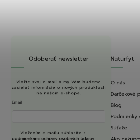
Odoberať newsletter
Naturfyt
Vložte svoj e-mail a my Vám budeme
O nás
zasielať informácie o nových produktoch
na našom e-shope.
Darčekové 
Email
Blog
Podmienky 
Súťaže
Vložením e-mailu súhlasíte s
podmienkami ochrany osobných údajov
Ako nakupo