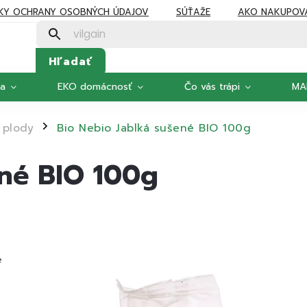
KY OCHRANY OSOBNÝCH ÚDAJOV
SÚŤAŽE
AKO NAKUPOV
Hľadať
ka
EKO domácnosť
Čo vás trápi
MA
 plody
Bio Nebio Jablká sušené BIO 100g
/
ené BIO 100g
é