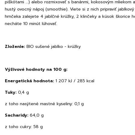
piškótami ...) alebo rozmixovať s banánmi, kokosovým mliekom
hustý ovocný nápoj (smoothie). Viete si z nich pripraviť jablkový
hrnčeka zalejete 4 jablčné krúžky, 2 klinčeky a kúsok škorice 
necháte 10 minút lúhovať.
Zloženie:
BIO sušené jablko - krúžky
Výživové hodnoty na 100 g:
Energetická hodnota:
1 207 kJ / 285 kcal
Tuky:
0,4 g
z toho nasýtené mastné kyseliny: 0,1 g
Sacharidy:
64,0 g
z toho cukry: 58 g