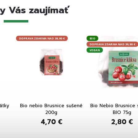
y Vás zaujímať
DOPRAVA ZDARMA NAD 39,90 €
BIO
DOPRAVA ZDARMA NAD 39,90 €
VEGAN
átky
Bio nebio Brusnice sušené
Bio Nebio Brusnice
200g
BIO 75g
4,70 €
2,80 €