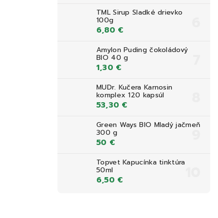
TML Sirup Sladké drievko
100g
6,80 €
Amylon Puding čokoládový
BIO 40 g
1,30 €
MUDr. Kučera Karnosin
komplex 120 kapsúl
53,30 €
Green Ways BIO Mladý jačmeň
300 g
50 €
Topvet Kapucínka tinktúra
50ml
6,50 €