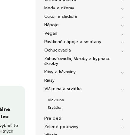
Medy a džemy
Cukor a sladidlá
Nápoje
Vegan
Rastlinné nápoje a smotany
Ochucovadlá
Zahusťovadlá, škroby a kypriace
škroby
Kávy a kávoviny
Riasy
Vláknina a srvátka
Vláknina
Srvátka
álne
tvo
Pre deti
ybrať to
Zelené potraviny
litných