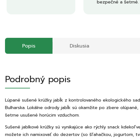
bezpečné a šetrné.
Popis
Diskusia
Podrobný popis
Lúpané sušené krúžky jabĺk z kontrolovaného ekologického sa
Bulharska. Lokálne odrody jabĺk sú okamžite po zbere olúpané,
šetrne usušené horúcim vzduchom.
Sušené jablkové krúžky sú vynikajúce ako rýchly snack kdekoľv
možete ich namixovať do dezertov (so šľahačkou, jogurtom, t