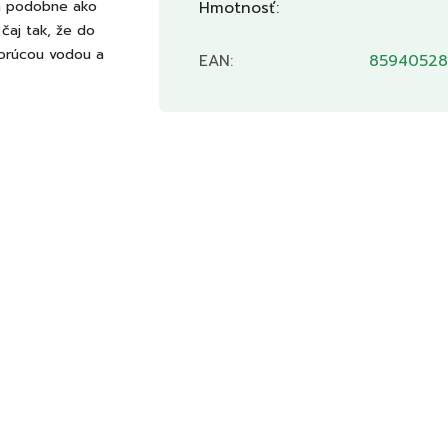
 a podobne ako
Hmotnosť
:
 čaj tak, že do
horúcou vodou a
EAN
:
85940528