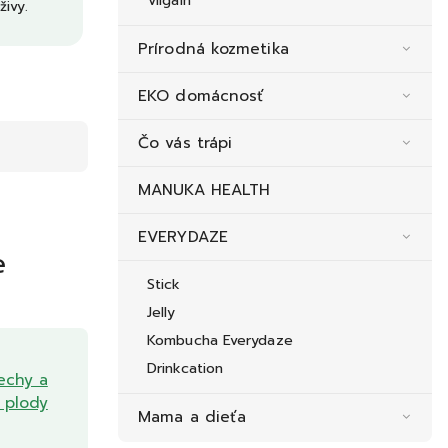
Vilgain
živy.
Prírodná kozmetika
EKO domácnosť
Čo vás trápi
MANUKA HEALTH
EVERYDAZE
e
Stick
Jelly
Kombucha Everydaze
Drinkcation
echy a
 plody
Mama a dieťa