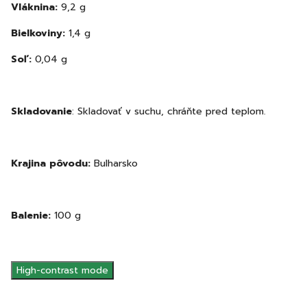
Vláknina:
9,2 g
Bielkoviny:
1,4 g
Soľ:
0,04 g
Skladovanie
: Skladovať v suchu, chráňte pred teplom.
Krajina pôvodu:
Bulharsko
Balenie:
100 g
High-contrast mode