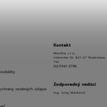
Kontakt
Mantha s.r.o.,
Uzbecká 10, 821 07 Bratislava
Tel:
02/5341 3798
poukážky
Zodpovedný vedúci
ochrany osobných údajov
Ing. Juraj Markovič
vať