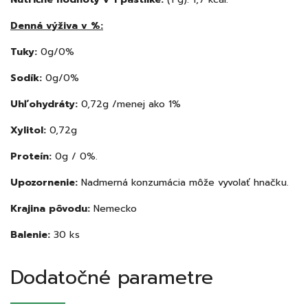
Denná výživa v %:
Tuky:
0g/0%
Sodík:
0g/0%
Uhľohydráty:
0,72g /menej ako 1%
Xylitol:
0,72g
Proteín:
0g / 0%.
Upozornenie:
Nadmerná konzumácia môže vyvolať hnačku.
Krajina pôvodu:
Nemecko
Balenie:
30 ks
Dodatočné parametre