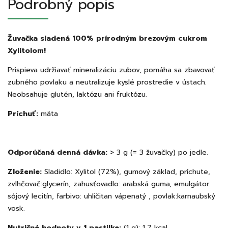
Podrobný popis
Žuvačka sladená 100% prírodným brezovým cukrom
Xylitolom!
Prispieva udržiavať mineralizáciu zubov, pomáha sa zbavovať
zubného povlaku a neutralizuje kyslé prostredie v ústach.
Neobsahuje glutén, laktózu ani fruktózu.
Príchuť:
mäta
Odporúčaná denná dávka:
> 3 g (= 3 žuvačky) po jedle.
Zloženie:
Sladidlo: Xylitol (72%), gumový základ, príchute,
zvlhčovač:glycerín, zahusťovadlo: arabská guma, emulgátor:
sójový lecitín, farbivo: uhličitan vápenatý , povlak:karnaubský
vosk.
Nutričné hodnoty v 1 pastilke:
(1 g): 1,7 kcal.