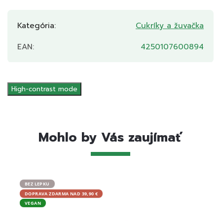
Kategória
:
Cukríky a žuvačka
EAN
:
4250107600894
High-contrast mode
Mohlo by Vás zaujímať
BEZ LEPKU
BEZ L
DOPRAVA ZDARMA NAD 39,90 €
DOPRA
VEGAN
VEGA