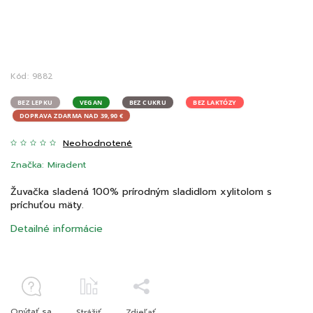
Kód:
9882
BEZ LEPKU
VEGAN
BEZ CUKRU
BEZ LAKTÓZY
DOPRAVA ZDARMA NAD 39,90 €
Neohodnotené
Značka:
Miradent
Žuvačka sladená 100% prírodným sladidlom xylitolom s
príchuťou mäty.
Detailné informácie
Opýtať sa
Strážiť
Zdieľať