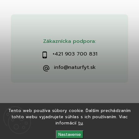
Zákaznícka podpora:
+421 903 700 831
info@naturfyt.sk
Tento web používa súbory cookie. Ďalším prechádzaním
tohto webu vyjadrujete súhlas s ich používaním. Viac
Copyright 2026
Naturfyt.sk
. Všetky práva vyhradené.
informácií
tu
.
Vytvořil
Shoptet
| Design
Shoptak.cz
Nastavenie