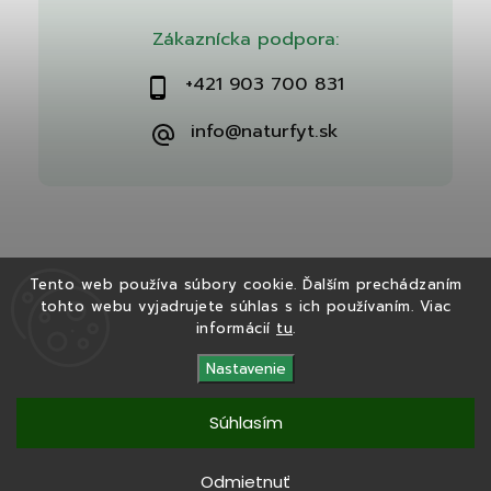
Zákaznícka podpora:
+421 903 700 831
info@naturfyt.sk
Tento web používa súbory cookie. Ďalším prechádzaním
tohto webu vyjadrujete súhlas s ich používaním. Viac
Copyright 2026
Naturfyt.sk
. Všetky práva vyhradené.
informácií
tu
.
Vytvořil
Shoptet
| Design
Shoptak.cz
Nastavenie
Súhlasím
Tento eshop bol vytvorený v spolupráci s
Ryvenia.sk
Odmietnuť