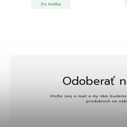
Do košíka
Odoberať n
Vložte svoj e-mail a my Vám budeme 
produktoch na naš