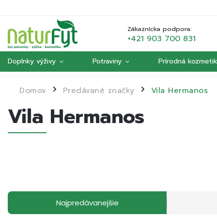
Zákaznícka podpora:
+421 903 700 831
Doplnky výživy
Potraviny
Prírodná kozmeti
Domov
Predávané značky
Vila Hermanos
/
/
Vila Hermanos
Najpredávanejšie