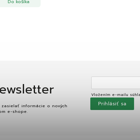
Do košíka
ewsletter
Vložením e-mailu súhl
Prihlásiť sa
zasielať informácie o nových
om e-shope.