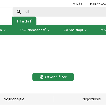
O NÁS
DARČEKO
Hľadať
ka
EKO domácnosť
Čo vás trápi
MA
Otvoriť filter
Najlacnejšie
Najdrahšie