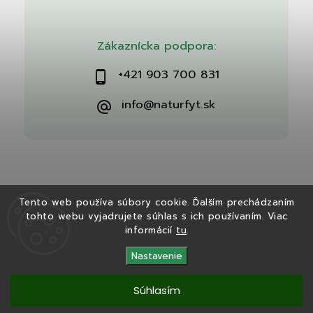
Zákaznícka podpora:
+421 903 700 831
info@naturfyt.sk
Tento web používa súbory cookie. Ďalším prechádzaním
tohto webu vyjadrujete súhlas s ich používaním. Viac
Copyright 2026
Naturfyt.sk
. Všetky práva vyhradené.
informácií
tu
.
Vytvořil
Shoptet
| Design
Shoptak.cz
Nastavenie
Súhlasím