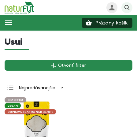
Prázdny košík
Hľadať
Usui
Otvoriť filter
Najpredávanejšie
Najlacnejšie
BEZ LEPKU
VEGAN
Najdrahšie
DOPRAVA ZDARMA NAD 39,90 €
Abecedne