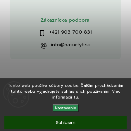
Zákaznícka podpora:
+421 903 700 831
info@naturfyt.sk
Tento web používa súbory cookie. Ďalším prechádzaním
tohto webu vyjadrujete súhlas s ich používaním. Viac
Copyright 2026
Naturfyt.sk
. Všetky práva vyhradené.
informácií
tu
.
Vytvořil
Shoptet
| Design
Shoptak.cz
Nastavenie
Súhlasím