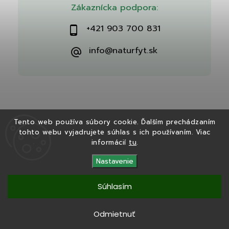
Zákaznícka podpora:
+421 903 700 831
info@naturfyt.sk
Tento web používa súbory cookie. Ďalším prechádzaním
tohto webu vyjadrujete súhlas s ich používaním. Viac
Copyright 2026
Naturfyt.sk
. Všetky práva vyhradené.
informácií
tu
.
Vytvořil
Shoptet
| Design
Shoptak.cz
Nastavenie
Súhlasím
Tento eshop bol vytvorený v spolupráci s
Ryvenia.sk
Odmietnuť
Copyright 2025
Naturfyt.sk
. Všetky práva vyhradené.
Vytvořil
Shoptet
|