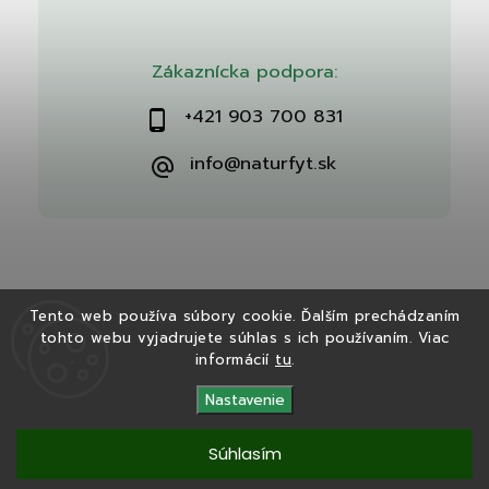
Zákaznícka podpora:
+421 903 700 831
info@naturfyt.sk
Tento web používa súbory cookie. Ďalším prechádzaním
tohto webu vyjadrujete súhlas s ich používaním. Viac
Copyright 2026
Naturfyt.sk
. Všetky práva vyhradené.
informácií
tu
.
Vytvořil
Shoptet
| Design
Shoptak.cz
Nastavenie
Súhlasím