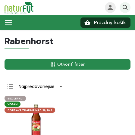
Prázdny košík
Hľadať
Rabenhorst
Otvoriť filter
Najpredávanejšie
Najlacnejšie
BEZ LEPKU
VEGAN
Najdrahšie
DOPRAVA ZDARMA NAD 39,90 €
Abecedne