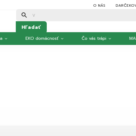
O NÁS
DARČEKO
Hľadať
ka
EKO domácnosť
Čo vás trápi
MA