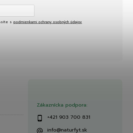
asíte s
podmienkami ochrany osobných údajov
Zákaznícka podpora:
+421 903 700 831
info@naturfyt.sk