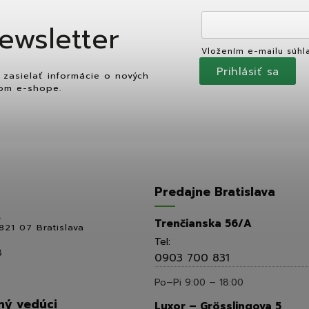
ewsletter
Vložením e-mailu súhl
Prihlásiť sa
zasielať informácie o nových
om e-shope.
Predajne Bratislava
,
Trenčianska 56/A
821 07 Bratislava
Tel:
8
0903 700 831
Po–Pi 9:00 – 18:00
ý vedúci
Luxor – Grösslingova 5