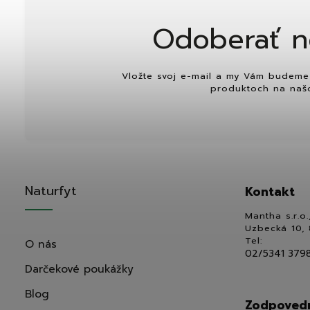
Odoberať n
Vložte svoj e-mail a my Vám budeme 
produktoch na naš
Naturfyt
Kontakt
Mantha s.r.o.
Uzbecká 10, 
Tel:
O nás
02/5341 379
Darčekové poukážky
Blog
Zodpovedn