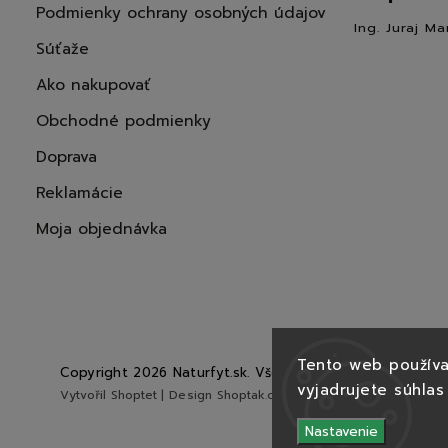
Podmienky ochrany osobných údajov
Ing. Juraj Ma
Súťaže
Ako nakupovať
Obchodné podmienky
Doprava
Reklamácie
Moja objednávka
Tento web používa
Copyright 2026
Naturfyt.sk
. Všetky práva vyhradené.
vyjadrujete súhlas
Vytvořil
Shoptet
| Design
Shoptak.cz
Nastavenie