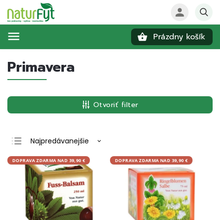
Prázdny košík
Hľadať
Primavera
Otvoriť filter
Najpredávanejšie
Najlacnejšie
DOPRAVA ZDARMA NAD 39,90 €
DOPRAVA ZDARMA NAD 39,90 €
Najdrahšie
Abecedne