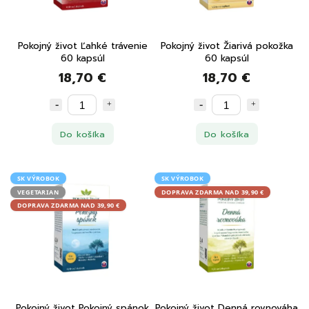
Pokojný život Ľahké trávenie
Pokojný život Žiarivá pokožka
60 kapsúl
60 kapsúl
18,70 €
18,70 €
Do košíka
Do košíka
SK VÝROBOK
SK VÝROBOK
VEGETARIAN
DOPRAVA ZDARMA NAD 39,90 €
DOPRAVA ZDARMA NAD 39,90 €
Pokojný život Pokojný spánok
Pokojný život Denná rovnováha