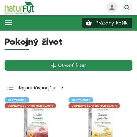
Prázdny košík
Hľadať
Pokojný život
Otvoriť filter
Najpredávanejšie
Najlacnejšie
SK VÝROBOK
SK VÝROBOK
DOPRAVA ZDARMA NAD 39,90 €
DOPRAVA ZDARMA NAD 39,90 €
Najdrahšie
Abecedne