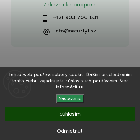
Zákaznícka podpora:
+421 903 700 831
info@naturfyt.sk
Tento web používa súbory cookie. Ďalším prechádzaním
tohto webu vyjadrujete súhlas s ich používaním. Viac
Copyright 2026
Naturfyt.sk
. Všetky práva vyhradené.
informácií
tu
.
Vytvořil
Shoptet
| Design
Shoptak.cz
Nastavenie
Súhlasím
Tento eshop bol vytvorený v spolupráci s
Ryvenia.sk
Odmietnuť
Copyright 2025
Naturfyt.sk
. Všetky práva vyhradené.
Vytvořil
Shoptet
|