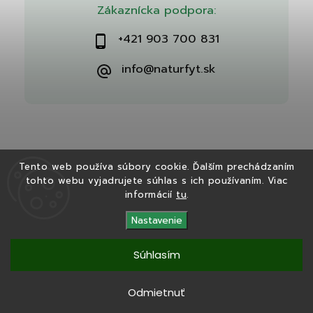
Zákaznícka podpora:
+421 903 700 831
info@naturfyt.sk
Tento web používa súbory cookie. Ďalším prechádzaním
tohto webu vyjadrujete súhlas s ich používaním. Viac
Copyright 2026
Naturfyt.sk
. Všetky práva vyhradené.
informácií
tu
.
Vytvořil
Shoptet
| Design
Shoptak.cz
Nastavenie
Súhlasím
Tento eshop bol vytvorený v spolupráci s
Ryvenia.sk
Odmietnuť
Copyright 2025
Naturfyt.sk
. Všetky práva vyhradené.
Vytvořil
Shoptet
|