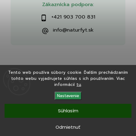
Zákaznícka podpora:
+421 903 700 831
info@naturfyt.sk
Tento web používa súbory cookie. Ďalším prechádzaním
tohto webu vyjadrujete súhlas s ich používaním. Viac
Copyright 2026
Naturfyt.sk
. Všetky práva vyhradené.
informácií
tu
.
Vytvořil
Shoptet
| Design
Shoptak.cz
Nastavenie
Súhlasím
Tento eshop bol vytvorený v spolupráci s
Ryvenia.sk
Odmietnuť
Copyright 2025
Naturfyt.sk
. Všetky práva vyhradené.
Vytvořil
Shoptet
|