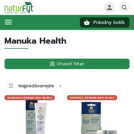
Prázdny košík
Hľadať
Manuka Health
Otvoriť filter
Najpredávanejšie
Najlacnejšie
DOPRAVA ZDARMA NAD 39,90 €
DOPRAVA ZDARMA NAD 39,90 €
Najdrahšie
Abecedne