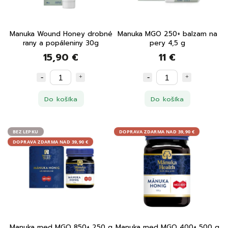
Manuka Wound Honey drobné
Manuka MGO 250+ balzam na
rany a popáleniny 30g
pery 4,5 g
15,90 €
11 €
Do košíka
Do košíka
BEZ LEPKU
DOPRAVA ZDARMA NAD 39,90 €
DOPRAVA ZDARMA NAD 39,90 €
Manuka med MGO 850+ 250 g
Manuka med MGO 400+ 500 g