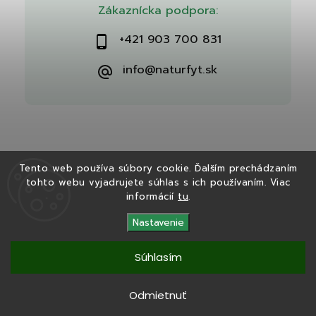
Zákaznícka podpora:
+421 903 700 831
info@naturfyt.sk
Tento web používa súbory cookie. Ďalším prechádzaním
tohto webu vyjadrujete súhlas s ich používaním. Viac
Copyright 2026
Naturfyt.sk
. Všetky práva vyhradené.
informácií
tu
.
Vytvořil
Shoptet
| Design
Shoptak.cz
Nastavenie
Súhlasím
Tento eshop bol vytvorený v spolupráci s
Ryvenia.sk
Odmietnuť
Copyright 2025
Naturfyt.sk
. Všetky práva vyhradené.
Vytvořil
Shoptet
|