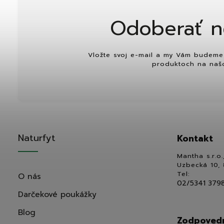
Odoberať n
Vložte svoj e-mail a my Vám budeme 
produktoch na naš
Naturfyt
Kontakt
Mantha s.r.o.
Uzbecká 10, 
Tel:
O nás
02/5341 379
Darčekové poukážky
Blog
Zodpovedn