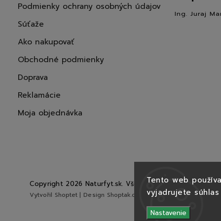
Podmienky ochrany osobných údajov
Ing. Juraj Ma
Súťaže
Ako nakupovať
Obchodné podmienky
Doprava
Reklamácie
Moja objednávka
Tento web používa
Copyright 2026
Naturfyt.sk
. Všetky práva vyhradené.
vyjadrujete súhlas
Vytvořil
Shoptet
| Design
Shoptak.cz
Nastavenie