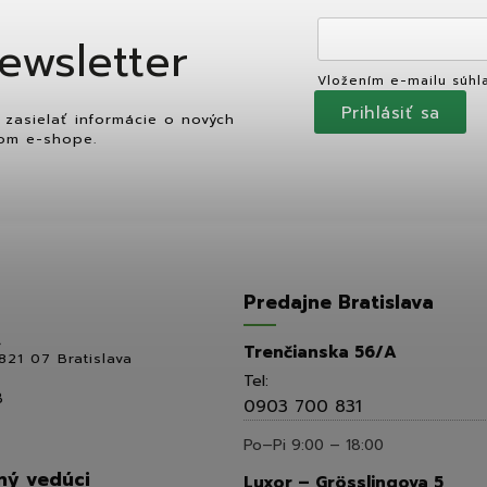
ewsletter
Vložením e-mailu súhl
Prihlásiť sa
zasielať informácie o nových
om e-shope.
Predajne Bratislava
,
Trenčianska 56/A
821 07 Bratislava
Tel:
8
0903 700 831
Po–Pi 9:00 – 18:00
ý vedúci
Luxor – Grösslingova 5