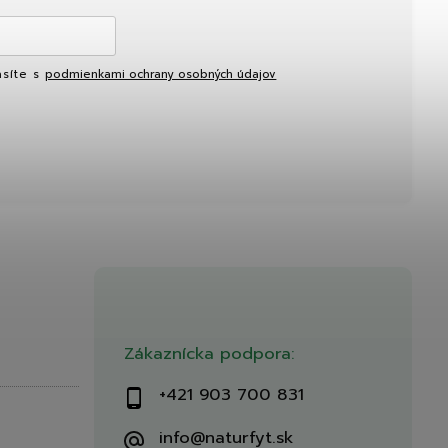
asíte s
podmienkami ochrany osobných údajov
Zákaznícka podpora:
+421 903 700 831
info@naturfyt.sk