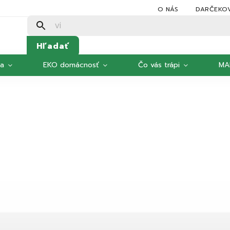
O NÁS
DARČEKO
Hľadať
ka
EKO domácnosť
Čo vás trápi
MA