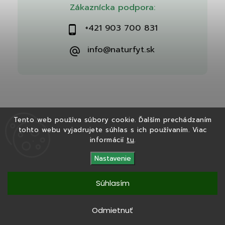
Zákaznícka podpora:
+421 903 700 831
info@naturfyt.sk
Tento web používa súbory cookie. Ďalším prechádzaním
tohto webu vyjadrujete súhlas s ich používaním. Viac
Copyright 2026
Naturfyt.sk
. Všetky práva vyhradené.
informácií
tu
.
Vytvořil
Shoptet
| Design
Shoptak.cz
Nastavenie
Súhlasím
Tento eshop bol vytvorený v spolupráci s
Ryvenia.sk
Odmietnuť
Copyright 2025
Naturfyt.sk
. Všetky práva vyhradené.
Vytvořil
Shoptet
|