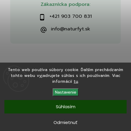
Zákaznícka podpora:
+421 903 700 831
info@naturfyt.sk
Tento web používa súbory cookie. Ďalším prechádzaním
tohto webu vyjadrujete súhlas s ich používaním. Viac
Copyright 2026
Naturfyt.sk
. Všetky práva vyhradené.
informácií
tu
.
Vytvořil
Shoptet
| Design
Shoptak.cz
Nastavenie
Súhlasím
Tento eshop bol vytvorený v spolupráci s
Ryvenia.sk
Odmietnuť
Copyright 2025
Naturfyt.sk
. Všetky práva vyhradené.
Vytvořil
Shoptet
|