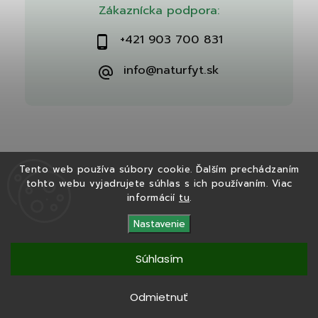
Zákaznícka podpora:
+421 903 700 831
info@naturfyt.sk
Tento web používa súbory cookie. Ďalším prechádzaním
tohto webu vyjadrujete súhlas s ich používaním. Viac
Copyright 2026
Naturfyt.sk
. Všetky práva vyhradené.
informácií
tu
.
Vytvořil
Shoptet
| Design
Shoptak.cz
Nastavenie
Súhlasím
Tento eshop bol vytvorený v spolupráci s
Ryvenia.sk
Odmietnuť
Copyright 2025
Naturfyt.sk
. Všetky práva vyhradené.
Vytvořil
Shoptet
|