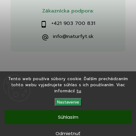
Zákaznícka podpora:
+421 903 700 831
info@naturfyt.sk
Tento web používa súbory cookie. Ďalším prechádzaním
tohto webu vyjadrujete súhlas s ich používaním. Viac
Copyright 2026
Naturfyt.sk
. Všetky práva vyhradené.
informácií
tu
.
Vytvořil
Shoptet
| Design
Shoptak.cz
Nastavenie
Súhlasím
Tento eshop bol vytvorený v spolupráci s
Ryvenia.sk
Odmietnuť