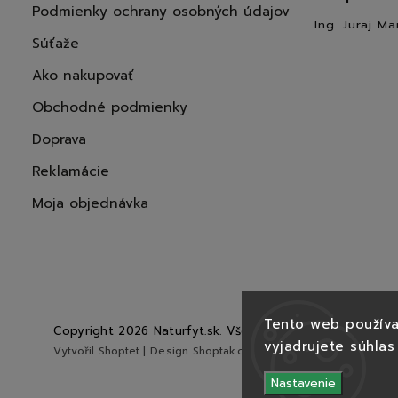
Podmienky ochrany osobných údajov
Ing. Juraj Ma
Súťaže
Ako nakupovať
Obchodné podmienky
Doprava
Reklamácie
Moja objednávka
Tento web používa
Copyright 2026
Naturfyt.sk
. Všetky práva vyhradené.
vyjadrujete súhlas
Vytvořil
Shoptet
| Design
Shoptak.cz
Nastavenie