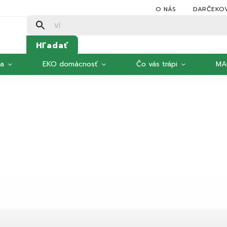
O NÁS
DARČEKO
Hľadať
ka
EKO domácnosť
Čo vás trápi
MA