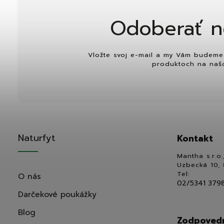
Odoberať n
Vložte svoj e-mail a my Vám budeme 
produktoch na naš
Naturfyt
Kontakt
Mantha s.r.o.
Uzbecká 10, 
Tel:
O nás
02/5341 379
Darčekové poukážky
Blog
Zodpovedn