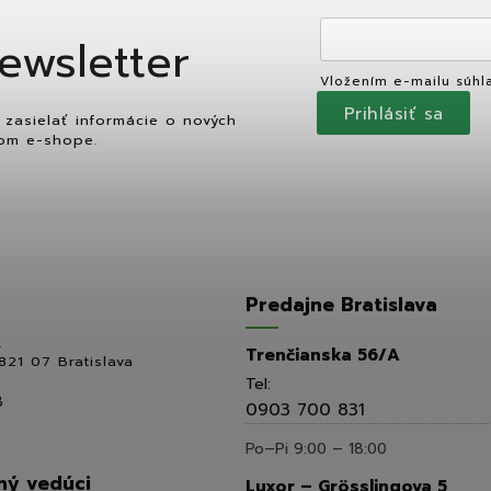
ewsletter
Vložením e-mailu súhl
Prihlásiť sa
zasielať informácie o nových
om e-shope.
Predajne Bratislava
,
Trenčianska 56/A
821 07 Bratislava
Tel:
8
0903 700 831
Po–Pi 9:00 – 18:00
ý vedúci
Luxor – Grösslingova 5