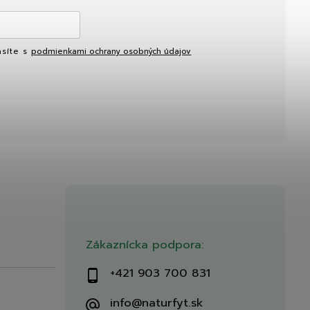
asíte s
podmienkami ochrany osobných údajov
Zákaznícka podpora:
+421 903 700 831
info@naturfyt.sk