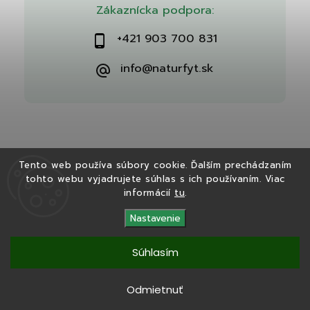
Zákaznícka podpora:
+421 903 700 831
info@naturfyt.sk
Tento web používa súbory cookie. Ďalším prechádzaním
tohto webu vyjadrujete súhlas s ich používaním. Viac
Copyright 2026
Naturfyt.sk
. Všetky práva vyhradené.
informácií
tu
.
Vytvořil
Shoptet
| Design
Shoptak.cz
Nastavenie
Súhlasím
Tento eshop bol vytvorený v spolupráci s
Ryvenia.sk
Odmietnuť
Copyright 2025
Naturfyt.sk
. Všetky práva vyhradené.
Vytvořil
Shoptet
|