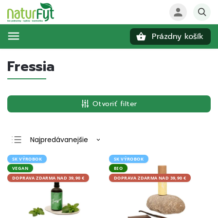
Prázdny košík
Hľadať
Fressia
Otvoriť filter
Najpredávanejšie
Najlacnejšie
SK VÝROBOK
SK VÝROBOK
VEGAN
BIO
Najdrahšie
DOPRAVA ZDARMA NAD 39,90 €
DOPRAVA ZDARMA NAD 39,90 €
Abecedne