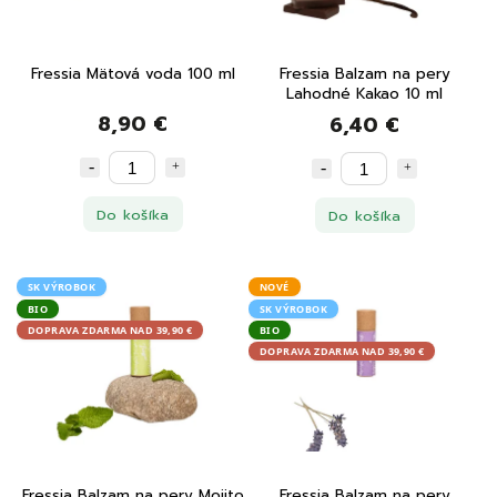
Fressia Mätová voda 100 ml
Fressia Balzam na pery
Lahodné Kakao 10 ml
8,90 €
6,40 €
Do košíka
Do košíka
SK VÝROBOK
NOVÉ
BIO
SK VÝROBOK
DOPRAVA ZDARMA NAD 39,90 €
BIO
DOPRAVA ZDARMA NAD 39,90 €
Fressia Balzam na pery Mojito
Fressia Balzam na pery