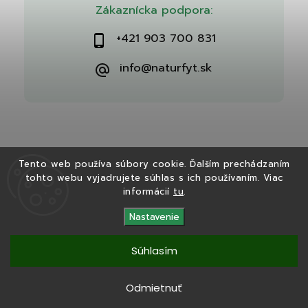
Zákaznícka podpora:
+421 903 700 831
info@naturfyt.sk
Tento web používa súbory cookie. Ďalším prechádzaním
tohto webu vyjadrujete súhlas s ich používaním. Viac
Copyright 2026
Naturfyt.sk
. Všetky práva vyhradené.
informácií
tu
.
Vytvořil
Shoptet
| Design
Shoptak.cz
Nastavenie
Súhlasím
Tento eshop bol vytvorený v spolupráci s
Ryvenia.sk
Odmietnuť
Copyright 2025
Naturfyt.sk
. Všetky práva vyhradené.
Vytvořil
Shoptet
|