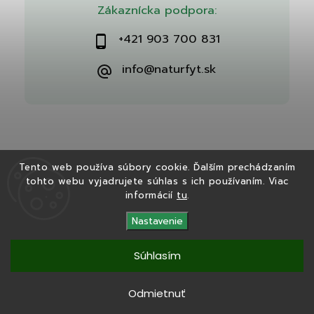
Zákaznícka podpora:
+421 903 700 831
info@naturfyt.sk
Tento web používa súbory cookie. Ďalším prechádzaním
tohto webu vyjadrujete súhlas s ich používaním. Viac
Copyright 2026
Naturfyt.sk
. Všetky práva vyhradené.
informácií
tu
.
Vytvořil
Shoptet
| Design
Shoptak.cz
Nastavenie
Súhlasím
Tento eshop bol vytvorený v spolupráci s
Ryvenia.sk
Odmietnuť
Copyright 2025
Naturfyt.sk
. Všetky práva vyhradené.
Vytvořil
Shoptet
|