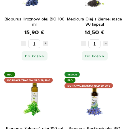
Biopurus Hroznový olej BIO 100
Medicura Olej z čiernej rasce
ml
90 kapsúl
15,90 €
14,50 €
Do košíka
Do košíka
BIO
VEGAN
DOPRAVA ZDARMA NAD 39,90 €
BIO
DOPRAVA ZDARMA NAD 39,90 €
Biopurus Zelerový olej 100 ml
Biopurus Borákový olej BIO