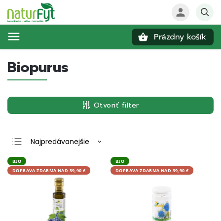
Prázdny košík
Hľadať
Biopurus
Otvoriť filter
Najpredávanejšie
Najlacnejšie
BIO
BIO
DOPRAVA ZDARMA NAD 39,90 €
DOPRAVA ZDARMA NAD 39,90 €
Najdrahšie
Abecedne