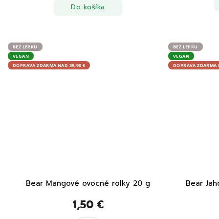
Do košíka
BEZ LEPKU
BEZ LEPKU
VEGAN
VEGAN
DOPRAVA ZDARMA NAD 39,90 €
DOPRAVA ZDARMA N
Bear Mangové ovocné rolky 20 g
Bear Jah
1,50 €