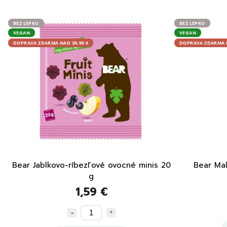
BEZ LEPKU
BEZ LEPKU
VEGAN
VEGAN
DOPRAVA ZDARMA NAD 39,90 €
DOPRAVA ZDARMA N
Bear Jablkovo-ríbezľové ovocné minis 20
Bear Mal
g
1,59 €