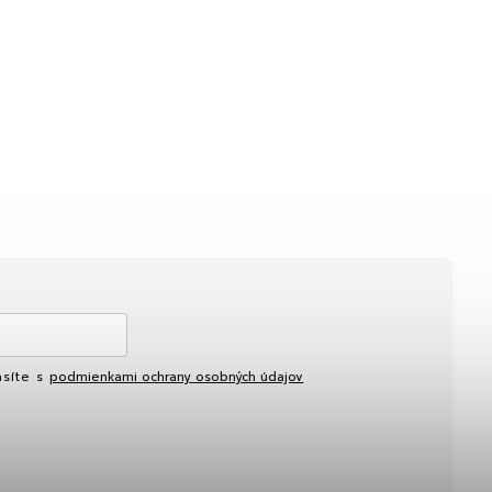
asíte s
podmienkami ochrany osobných údajov