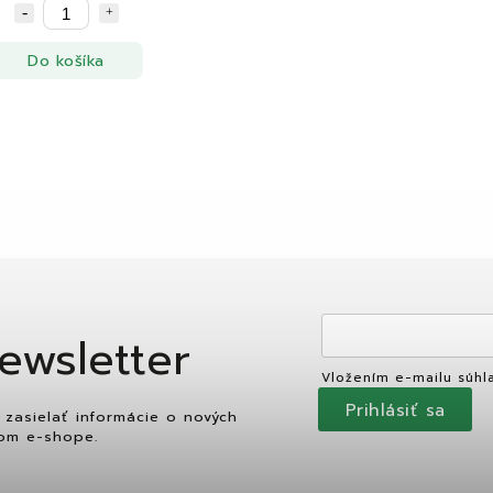
Do košíka
ewsletter
Vložením e-mailu súhl
Prihlásiť sa
zasielať informácie o nových
om e-shope.