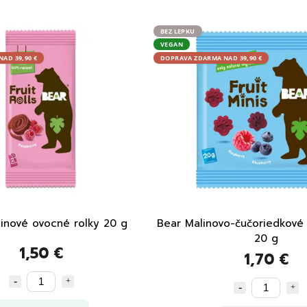
BEZ LEPKU
VEGAN
AD 39,90 €
DOPRAVA ZDARMA NAD 39,90 €
inové ovocné rolky 20 g
Bear Malinovo-čučoriedkové
20 g
1,50 €
1,70 €