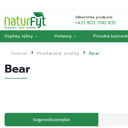
Zákaznícka podpora:
+421 903 700 831
Doplnky výživy
Potraviny
Prírodná kozmeti
Domov
Predávané značky
Bear
/
/
Bear
Najpredávanejšie