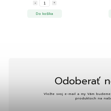
Do košíka
Odoberať n
Vložte svoj e-mail a my Vám budeme 
produktoch na naš