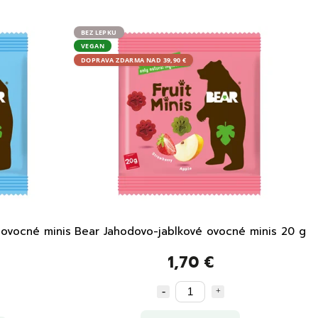
BEZ LEPKU
VEGAN
DOPRAVA ZDARMA NAD 39,90 €
 ovocné minis
Bear Jahodovo-jablkové ovocné minis 20 g
1,70 €