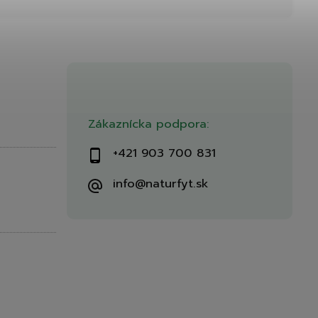
Zákaznícka podpora:
+421 903 700 831
info@naturfyt.sk