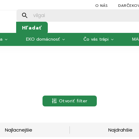
O NÁS
DARČEKO
Hľadať
ka
EKO domácnosť
Čo vás trápi
MA
Otvoriť filter
Najlacnejšie
Najdrahšie