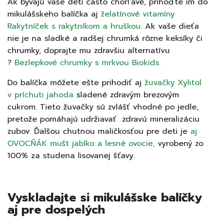
Ak bývajú vaše deti často chorľavé, prihoďte im do
mikulášskeho balíčka aj
želatínové vitamíny
Rakytníček s rakytníkom a hruškou.
Ak vaše dieťa
nie je na sladké a radšej chrumká rôzne keksíky či
chrumky, doprajte mu zdravšiu alternatívu
?
Bezlepkové chrumky s mrkvou Biokids.
Do balíčka môžete ešte prihodiť aj
žuvačky Xylitol
v príchuti jahoda
sladené zdravým brezovým
cukrom. Tieto žuvačky sú zvlášť vhodné po jedle,
pretože pomáhajú udržiavať zdravú mineralizáciu
zubov. Ďalšou chutnou maličkosťou pre deti je
aj
OVOCŇÁK mušt jablko a lesné ovocie,
vyrobený zo
100% za studena lisovanej šťavy.
Vyskladajte si mikulášske balíčky
aj pre dospelých