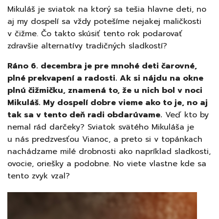
Mikuláš je sviatok na ktorý sa tešia hlavne deti, no
aj my dospelí sa vždy potešíme nejakej maličkosti
v čižme. Čo takto skúsiť tento rok podarovať
zdravšie alternatívy tradičných sladkostí?
Ráno 6. decembra je pre mnohé deti čarovné,
plné prekvapení a radosti. Ak si nájdu na okne
plnú čižmičku, znamená to, že u nich bol v noci
Mikuláš. My dospelí dobre vieme ako to je, no aj
tak sa v tento deň radi obdarúvame.
Veď kto by
nemal rád darčeky? Sviatok svätého Mikuláša je
u nás predzvesťou Vianoc, a preto si v topánkach
nachádzame milé drobnosti ako napríklad sladkosti,
ovocie, oriešky a podobne. No viete vlastne kde sa
tento zvyk vzal?