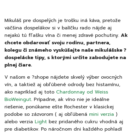
Mikuláš pre dospelých je trošku iná káva, pretože
väčšina dospelákov si v balíčku rado nájde aj
nejakú tú fľašku vína či menej zdravé pochutiny.
Ak
chcete obdarovať svoju rodinu, partnera,
kolegu či známeho vyskúšajte naše mikulášske ?
dospelácke tipy, s ktorými určite zabodujete na
plnej čiare.
V našom e ?shope nájdete skvelý výber ovocných
vín, a taktiež aj obľúbené odrody bez histamínu,
ako napríklad aj toto
Chardonnay od Weiss
BioWeingut
. Prípadne, ak víno nie je ideálne
riešenie, ponúkame ešte Rochester v klasickej
podobe so zázvorom ( aj obľúbená
mini verzia
)
alebo verzia
Light
bez pridaného cukru vhodná aj
pre diabetikov. Po náročnom dni každého pohladí