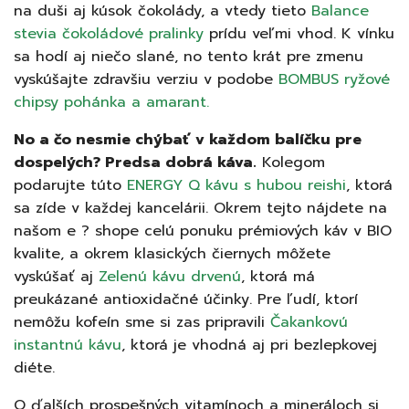
na duši aj kúsok čokolády, a vtedy tieto
Balance
stevia čokoládové pralinky
prídu veľmi vhod. K vínku
sa hodí aj niečo slané, no tento krát pre zmenu
vyskúšajte zdravšiu verziu v podobe
BOMBUS ryžové
chipsy pohánka a amarant.
No a čo nesmie chýbať v každom balíčku pre
dospelých? Predsa dobrá káva.
Kolegom
podarujte túto
ENERGY Q kávu s hubou reishi
, ktorá
sa zíde v každej kancelárii. Okrem tejto nájdete na
našom e ? shope celú ponuku prémiových káv v BIO
kvalite, a okrem klasických čiernych môžete
vyskúšať aj
Zelenú kávu drvenú
, ktorá má
preukázané antioxidačné účinky. Pre ľudí, ktorí
nemôžu kofeín sme si zas pripravili
Čakankovú
instantnú kávu
, ktorá je vhodná aj pri bezlepkovej
diéte.
O ďalších prospešných vitamínoch a mineráloch si