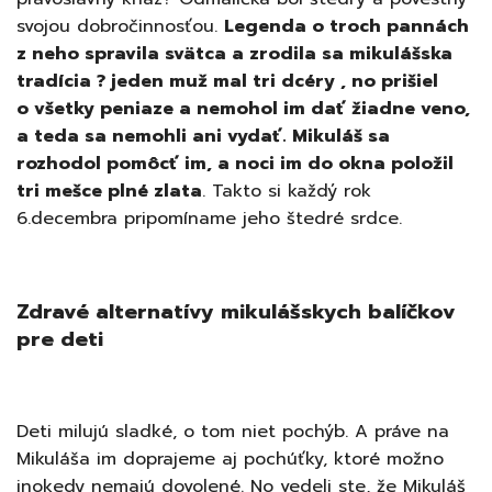
svojou dobročinnosťou.
Legenda o troch pannách
z neho spravila svätca a zrodila sa mikulášska
tradícia ? jeden muž mal tri dcéry , no prišiel
o všetky peniaze a nemohol im dať žiadne veno,
a teda sa nemohli ani vydať. Mikuláš sa
rozhodol pomôcť im, a noci im do okna položil
tri mešce plné zlata
. Takto si každý rok
6.decembra pripomíname jeho štedré srdce.
Zdravé alternatívy mikulášskych balíčkov
pre deti
Deti milujú sladké, o tom niet pochýb. A práve na
Mikuláša im doprajeme aj pochúťky, ktoré možno
inokedy nemajú dovolené. No vedeli ste, že Mikuláš