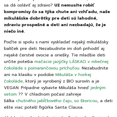
sa dá osláviť aj zdravo?
Už nemusíte robiť
kompromisy čo sa týka chute ani vzhľadu, naše
mikulášske dobrôtky pre deti sú lahodné,
zdraviu prospešné a deti ani nezbadajú, že je
niečo iné.
Poďte si spolu s nami vyskladať nejaký mikulášsky
balíček pre deti. Nezabudnite im doň prihodiť aj
nejaké čerstvé ovocie a oriešky. Tie mladšie deti
určite potešia
mačacie jazýčky LÁSKAO v mliečnej
čokoláde s pomarančovou príchuťou
. Nezabudnite
ani na klasiku v podobe
Mikuláša v horkej
čokoláde,
ktorý je vyrobený z BIO surovín a je
VEGAN. Prípadne vybavte Mikuláša hneď
jedným
setom
??
V chladnom počasí zahreje
šálka
chutného jabĺčkového čaju, so škoricou
, a deti
ešte viac poteší figúrka Santa Clausa.