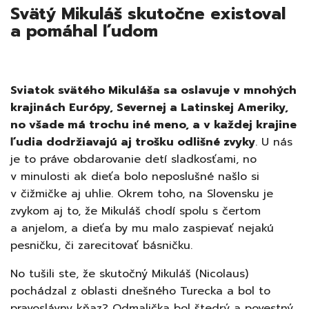
Svätý Mikuláš skutočne existoval
a pomáhal ľudom
Sviatok svätého Mikuláša sa oslavuje v mnohých
krajinách Európy, Severnej a Latinskej Ameriky,
no všade má trochu iné meno, a v každej krajine
ľudia dodržiavajú aj trošku odlišné zvyky
. U nás
je to práve obdarovanie detí sladkosťami, no
v minulosti ak dieťa bolo neposlušné našlo si
v čižmičke aj uhlie. Okrem toho, na Slovensku je
zvykom aj to, že Mikuláš chodí spolu s čertom
a anjelom, a dieťa by mu malo zaspievať nejakú
pesničku, či zarecitovať básničku.
No tušili ste, že skutočný Mikuláš (Nicolaus)
pochádzal z oblasti dnešného Turecka a bol to
pravoslávny kňaz? Odmalička bol štedrý a povestný