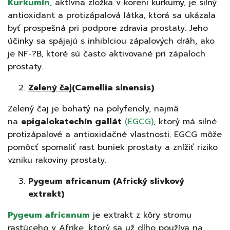
Kurkumín
, aktívna zložka v koreni kurkumy, je silný
antioxidant a protizápalová látka, ktorá sa ukázala
byť prospešná pri podpore zdravia prostaty. Jeho
účinky sa spájajú s inhibíciou zápalových dráh, ako
je NF-?B, ktoré sú často aktivované pri zápaloch
prostaty.
Zelený čaj
(Camellia sinensis)
Zelený čaj je bohatý na polyfenoly, najmä
na
epigalokatechín gallát
(EGCG)
, ktorý má silné
protizápalové a antioxidačné vlastnosti. EGCG môže
pomôcť spomaliť rast buniek prostaty a znížiť riziko
vzniku rakoviny prostaty.
Pygeum africanum (Africký slivkový
extrakt)
Pygeum africanum
je extrakt z kôry stromu
rastúceho v Afrike, ktorý sa už dlho používa na