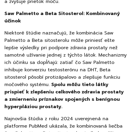
a zvyšuje prietok moču.
Saw Palmetto a Beta Sitosterol: Kombinovaný
účinok
Niektoré štúdie naznačujú, že kombinácia Saw
Palmetto a Beta sitosterolu môže priniesť ešte
lepšie výsledky pri podpore zdravia prostaty než
samotné užívanie jednej z týchto látok. Mechanizmy
ich účinku sa dopĺňajú: zatiaľ čo Saw Palmetto
inhibuje konverziu testosterónu na DHT, Beta
sitosterol pôsobí protizápalovo a zlepšuje funkciu
močového systému.
Spolu môžu tieto látky
prispieť k zlepšeniu celkového zdravia prostaty
a zmierneniu príznakov spojených s benígnou
hyperpláziou prostaty.
Najnovšia štúdia z roku 2024 uverejnená na
platforme PubMed ukázala, že kombinovaná liečba