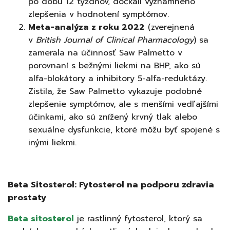
po dobu 12 týždňov, dočkali významného
zlepšenia v hodnotení symptómov.
Meta-analýza z roku 2022
(zverejnená
v
British Journal of Clinical Pharmacology
) sa
zamerala na účinnosť Saw Palmetto v
porovnaní s bežnými liekmi na BHP, ako sú
alfa-blokátory a inhibitory 5-alfa-reduktázy.
Zistila, že Saw Palmetto vykazuje podobné
zlepšenie symptómov, ale s menšími vedľajšími
účinkami, ako sú znížený krvný tlak alebo
sexuálne dysfunkcie, ktoré môžu byť spojené s
inými liekmi.
Beta Sitosterol: Fytosterol na podporu zdravia
prostaty
Beta sitosterol
je rastlinný fytosterol, ktorý sa