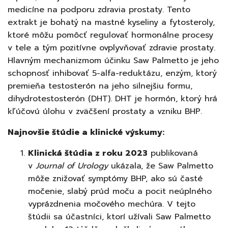
medicíne na podporu zdravia prostaty. Tento
extrakt je bohatý na mastné kyseliny a fytosteroly,
ktoré môžu pomôcť regulovať hormonálne procesy
v tele a tým pozitívne ovplyvňovať zdravie prostaty.
Hlavným mechanizmom účinku Saw Palmetto je jeho
schopnosť inhibovať 5-alfa-reduktázu, enzým, ktorý
premieňa testosterón na jeho silnejšiu formu,
dihydrotestosterón (DHT). DHT je hormón, ktorý hrá
kľúčovú úlohu v zväčšení prostaty a vzniku BHP.
Najnovšie štúdie a klinické výskumy:
Klinická štúdia z roku 2023
publikovaná
v
Journal of Urology
ukázala, že Saw Palmetto
môže znižovať symptómy BHP, ako sú časté
močenie, slabý prúd moču a pocit neúplného
vyprázdnenia močového mechúra. V tejto
štúdii sa účastníci, ktorí užívali Saw Palmetto