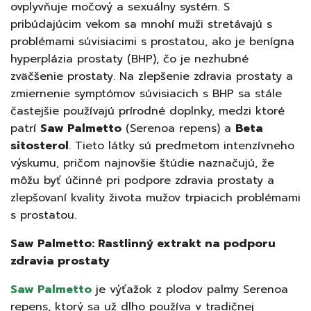
ovplyvňuje močový a sexuálny systém. S
pribúdajúcim vekom sa mnohí muži stretávajú s
problémami súvisiacimi s prostatou, ako je benígna
hyperplázia prostaty (BHP), čo je nezhubné
zväčšenie prostaty. Na zlepšenie zdravia prostaty a
zmiernenie symptómov súvisiacich s BHP sa stále
častejšie používajú prírodné doplnky, medzi ktoré
patrí
Saw Palmetto
(Serenoa repens) a
Beta
sitosterol
. Tieto látky sú predmetom intenzívneho
výskumu, pričom najnovšie štúdie naznačujú, že
môžu byť účinné pri podpore zdravia prostaty a
zlepšovaní kvality života mužov trpiacich problémami
s prostatou.
Saw Palmetto: Rastlinný extrakt na podporu
zdravia prostaty
Saw Palmetto
je výťažok z plodov palmy Serenoa
repens, ktorý sa už dlho používa v tradičnej