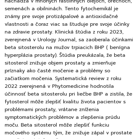
nachádza v mnohých rastlinných olejoch, orechoch,
semenách a obilninách. Tento fytochemikál je
známy pre svoje protizápalové a antioxidačné
vlastnosti a čoraz viac sa študuje pre svoje účinky
na zdravie prostaty. Klinická štúdia z roku 2023,
zverejnená v Urology Journal, sa zaoberala účinkami
beta sitosterolu na mužov trpiacich BHP ( benígna
hyperplázia prostaty). Štúdia preukázala, že beta
sitosterol znižuje objem prostaty a zmierňuje
príznaky ako časté močenie a problémy so
začiatkom močenia. Systematická review z roku
2022 zverejnená v Phytomedicine hodnotila
účinnosť beta sitosterolu pri liečbe BHP a zistila, že
fytosterol môže zlepšiť kvalitu života pacientov s
problémami prostaty, vrátane zníženia
symptomatických problémov a zlepšenia prúdu
moču. Beta sitosterol môže zlepšiť funkciu
močového systému tým, že znižuje zápal v prostate