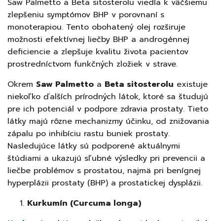
Saw Palmetto a Beta sitosterolu viedla k väčšiemu
zlepšeniu symptómov BHP v porovnaní s
monoterapiou. Tento obohatený olej rozširuje
možnosti efektívnej liečby BHP a androgénnej
deficiencie a zlepšuje kvalitu života pacientov
prostredníctvom funkčných zložiek v strave.
Okrem
Saw Palmetto
a
Beta sitosterolu
existuje
niekoľko ďalších prírodných látok, ktoré sa študujú
pre ich potenciál v podpore zdravia prostaty. Tieto
látky majú rôzne mechanizmy účinku, od znižovania
zápalu po inhibíciu rastu buniek prostaty.
Nasledujúce látky sú podporené aktuálnymi
štúdiami a ukazujú sľubné výsledky pri prevencii a
liečbe problémov s prostatou, najmä pri benígnej
hyperplázii prostaty (BHP) a prostatickej dysplázii.
Kurkumín (Curcuma longa)