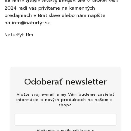
Ak máte ďalšie otázky kedykoľvek v Novom roku
2024 radi vás privítame na kamenných
predajniach
v Bratislave alebo nám napíšte
na
info@naturfyt.sk.
NaturFyt tím
Odoberať newsletter
Vložte svoj e-mail a my Vám budeme zasielať
informácie o nových produktoch na našom e-
shope.
Vložením e-mailu súhlasíte s