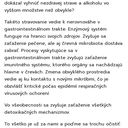
dokázal vyhnúť nezdravej strave a alkoholu vo
vyššom množstve než obvykle?
Takéto stravovanie vedie k nerovnováhe v
gastrointestinálnom
trakte.
Enzýmový systém
funguje na hranici svojich zdrojov. Zvyšuje sa
zaťaženie pečene, ale aj
črevná mikrobiota dostáva
zabrať.
Procesy vyskytujúce sa v
gastrointestinálnom trakte zvyšujú zaťaženie
imunitného systému, ktorého orgány sa nachádzajú
hlavne v črevách. Zmena obvyklého prostredia
vedie aj ku kontaktu s novými mikróbmi, čo je
obzvlášť kritické počas epidémií respiračných
vírusových ochorení.
Vo všeobecnosti sa zvyšuje zaťaženie všetkých
detoxikačných mechanizmov.
To všetko je už za nami a poďme sa trochu očistiť: