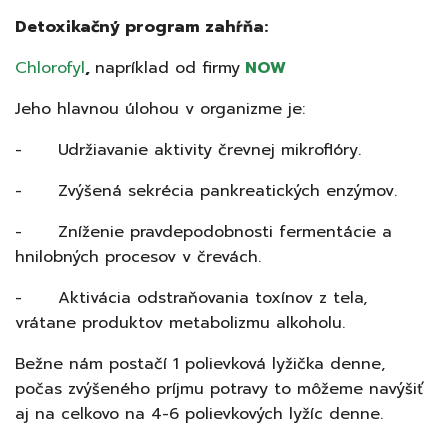
Detoxikačný program zahŕňa:
Chlorofyl
,
napríklad od firmy
NOW
Jeho hlavnou úlohou v organizme je:
- Udržiavanie aktivity črevnej mikroflóry.
- Zvýšená sekrécia pankreatických enzýmov.
- Zníženie pravdepodobnosti fermentácie a
hnilobných procesov v črevách.
- Aktivácia odstraňovania toxínov z tela,
vrátane produktov metabolizmu alkoholu.
Bežne nám postačí 1 polievková lyžička denne,
počas zvýšeného príjmu potravy to môžeme navýšiť
aj na
celkovo na 4-6 polievkových lyžíc denne.