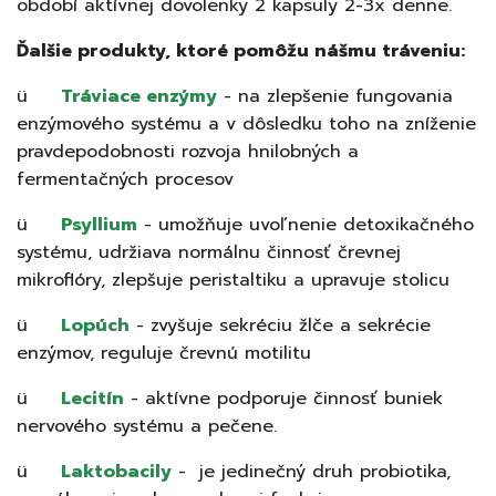
období aktívnej dovolenky 2 kapsuly 2-3x denne.
Ďalšie produkty, ktoré pomôžu nášmu tráveniu:
ü
Tráviace enzýmy
- na zlepšenie fungovania
enzýmového systému a v dôsledku toho na zníženie
pravdepodobnosti rozvoja hnilobných a
fermentačných procesov
ü
Psyllium
- umožňuje uvoľnenie detoxikačného
systému, udržiava normálnu činnosť črevnej
mikroflóry, zlepšuje peristaltiku a upravuje stolicu
ü
Lopúch
- zvyšuje sekréciu žlče a sekrécie
enzýmov, reguluje črevnú motilitu
ü
Lecitín
-
aktívne podporuje činnosť buniek
nervového systému a pečene.
ü
Laktobacily
- je jedinečný druh probiotika,