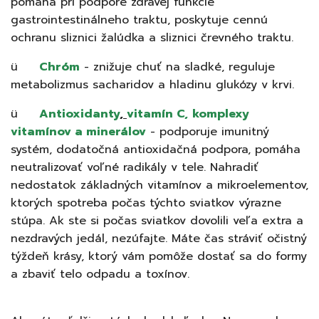
pomáha pri podpore zdravej funkcie
gastrointestinálneho traktu, poskytuje cennú
ochranu sliznici žalúdka a sliznici črevného traktu.
ü
Chróm
- znižuje chuť na sladké, reguluje
metabolizmus sacharidov a hladinu glukózy v krvi.
ü
Antioxidanty
,
vitamín C,
komplexy
vitamínov a minerálov
- podporuje imunitný
systém, dodatočná antioxidačná podpora, pomáha
neutralizovať voľné radikály v tele. Nahradiť
nedostatok základných vitamínov a mikroelementov,
ktorých spotreba počas týchto sviatkov výrazne
stúpa.
Ak ste si počas sviatkov dovolili veľa extra a
nezdravých jedál, nezúfajte. Máte čas stráviť očistný
týždeň krásy, ktorý vám pomôže dostať sa do formy
a zbaviť telo odpadu a toxínov.