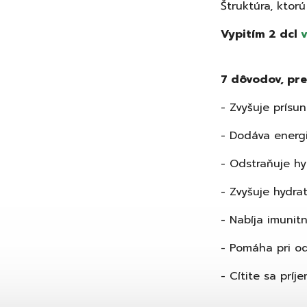
Štruktúra, ktorú
Vypitím 2 dcl
7 dôvodov, pr
- Zvyšuje prísu
- Dodáva energ
- Odstraňuje hy
- Zvyšuje hydra
- Nabíja imunit
- Pomáha pri od
- Cítite sa príj