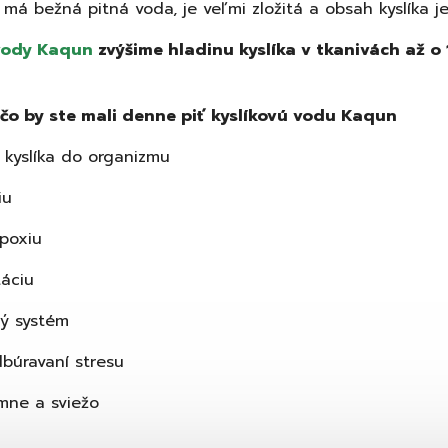
 má bežná pitná voda, je veľmi zložitá a obsah kyslíka je
vody Kaqun
zvýšime hladinu kyslíka v tkanivách až o
ečo by ste mali denne piť kyslíkovú vodu Kaqun
n kyslíka do organizmu
iu
poxiu
táciu
ný systém
búravaní stresu
emne a sviežo