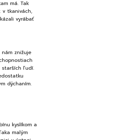
 kam má. Tak
 v tkanivách,
kázali vyrábať
a nám znižuje
schopnostiach
starších ľudí.
nedostatku
nym dýchaním.
ínu kyslíkom a
 vďaka malým