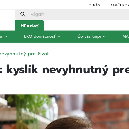
O NÁS
DARČEKO
Hľadať
ka
EKO domácnosť
Čo vás trápi
MA
 nevyhnutný pre život
 kyslík nevyhnutný pre