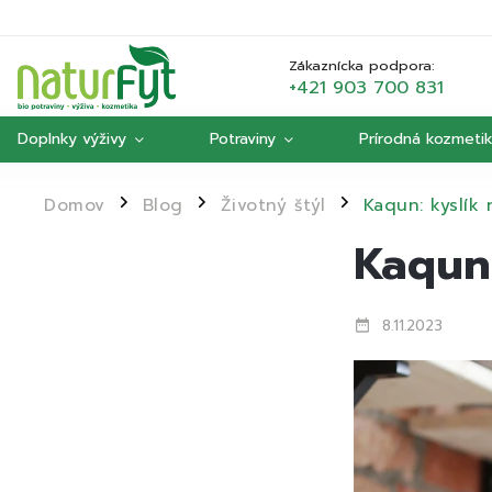
Zákaznícka podpora:
+421 903 700 831
Doplnky výživy
Potraviny
Prírodná kozmeti
Domov
Blog
Životný štýl
Kaqun: kyslík
/
/
/
Kaqun:
8.11.2023