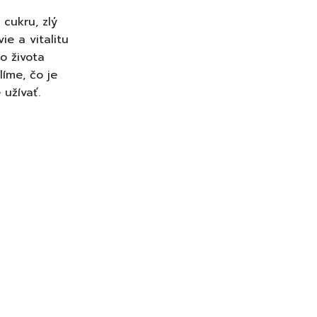
 cukru, zlý
ie a vitalitu
o života
líme, čo je
užívať.