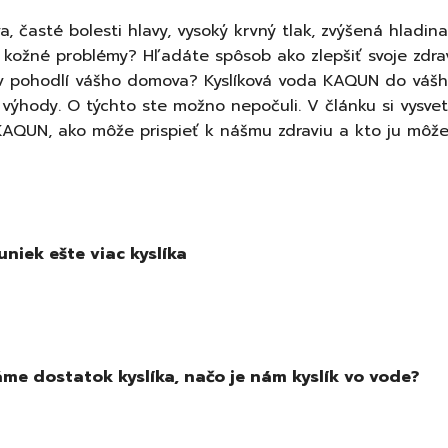
, časté bolesti hlavy, vysoký krvný tlak, zvýšená hladina
i kožné problémy? Hľadáte spôsob ako zlepšiť svoje zdrav
v pohodlí vášho domova? Kyslíková voda
KAQUN do vášh
výhody. O týchto ste možno nepočuli. V článku si vysvet
KAQUN, ako môže prispieť k nášmu zdraviu a kto ju môže 
niek ešte viac kyslíka
e dostatok kyslíka, načo je nám kyslík vo vode?