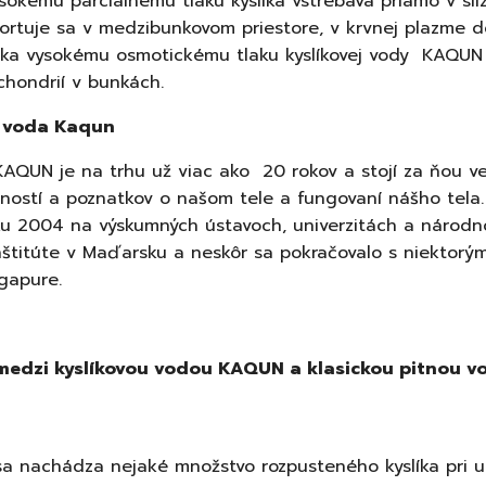
sokému parciálnemu tlaku kyslíka vstrebáva priamo v sliz
portuje sa v medzibunkovom priestore, v krvnej plazme 
ka vysokému osmotickému tlaku kyslíkovej vody
KAQUN p
hondrií v bunkách.
á voda Kaqun
KAQUN je na trhu už viac ako 20 rokov a stojí za ňou v
ností a poznatkov o našom tele a fungovaní nášho tela
oku 2004 na výskumných ústavoch, univerzitách a národ
štitúte v Maďarsku a neskôr sa pokračovalo s niektorý
ngapure.
 medzi kyslíkovou vodou KAQUN a klasickou pitnou v
a nachádza nejaké množstvo rozpusteného kyslíka pri ur