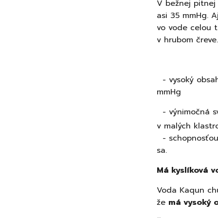
V bežnej pitnej
asi 35 mmHg. Aj
vo vode celou 
v hrubom čreve.
- vysoký obsah 
mmHg
-
výnimočná sv
v malých klastr
- schopnosťou 
sa.
Má kyslíková 
Voda Kaqun chut
že
má vysoký o