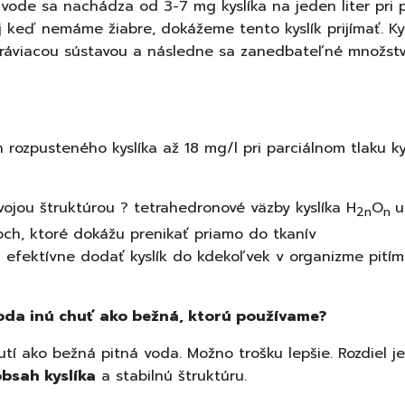
 vode sa nachádza od 3-7 mg kyslíka na jeden liter pri 
 keď nemáme žiabre, dokážeme tento kyslík prijímať. Ky
tráviacou sústavou a následne sa zanedbateľné množstv
rozpusteného kyslíka až 18 mg/l pri parciálnom tlaku ky
ojou štruktúrou ? tetrahedronové väzby kyslíka H
O
u
2n
n
och, ktoré dokážu prenikať priamo do tkanív
efektívne dodať kyslík do kdekoľvek v organizme pitím
voda inú chuť ako bežná, ktorú používame?
í ako bežná pitná voda. Možno trošku lepšie. Rozdiel je
bsah kyslíka
a stabilnú štruktúru.