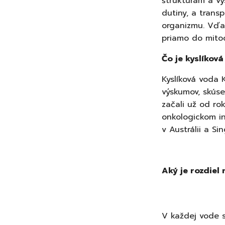
štruktúram a vy
dutiny, a trans
organizmu. Vďa
priamo do mitoc
Čo je kyslíkov
Kyslíková voda 
výskumov, skúse
začali už od r
onkologickom in
v Austrálii a Si
Aký je rozdiel
V každej vode s