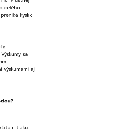
nici v ústnej
do celého
reniká kyslík
eľa
. Výskumy sa
nom
mi výskumami aj
odou?
čitom tlaku.