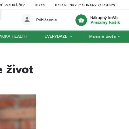
VÉ POUKÁŽKY
BLOG
PODMIENKY OCHRANY OSOBNÝCH ÚDA
Nákupný košík
Prihlásenie
Prázdny košík
NUKA HEALTH
EVERYDAZE
Mama a dieťa
 život