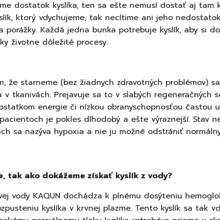
me dostatok kyslíka, ten sa ešte nemusí dostať aj tam
slík, ktorý vdychujeme, tak necítime ani jeho nedostatok
a porážky.
Každá jedna bunka potrebuje kyslík, aby si do
ky životne dôležité procesy.
m, že starneme (bez žiadnych zdravotných problémov) s
a v tkanivách. Prejavuje sa to v slabých regeneračných 
statkom energie či nízkou obranyschopnosťou častou u 
 pacientoch je pokles dlhodobý a ešte výraznejší. Stav 
vách sa nazýva hypoxia a nie ju možné odstrániť normál
 tak ako dokážeme získať kyslík z vody?
íkovej vody KAQUN dochádza k plnému dosýteniu hemoglob
ozpusteniu kyslíka v krvnej plazme. Tento kyslík sa tak