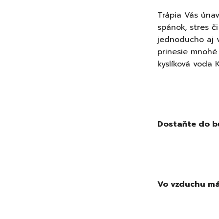
Trápia Vás únava
spánok, stres č
jednoducho aj 
prinesie mnohé 
kyslíková voda
Dostaňte do bu
Vo vzduchu mám