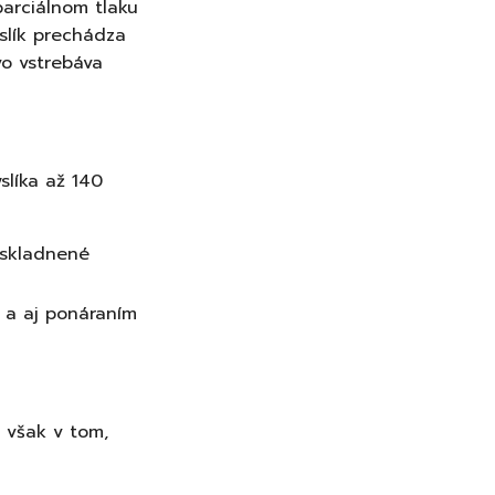
parciálnom tlaku
slík prechádza
o vstrebáva
slíka až 140
skladnené
 a aj ponáraním
 však v tom,