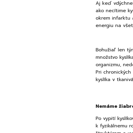
Aj keď vdýchne
ako necítime ky
okrem infarktu 
energiu na všet
Bohužiaľ len tý
množstvo kyslík
organizmu, nedo
Pri chronických
kyslíka v tkani
Nemáme žiabre,
Po vypití kysl
k fyzikálnemu r